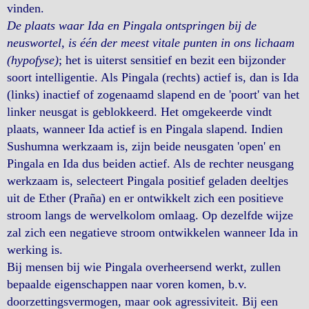
vinden.
De plaats waar Ida en Pingala ontspringen bij de
neuswortel, is één der meest vitale punten in ons lichaam
(hypofyse)
; het is uiterst sensitief en bezit een bijzonder
soort intelligentie. Als Pingala (rechts) actief is, dan is Ida
(links) inactief of zogenaamd slapend en de 'poort' van het
linker neusgat is geblokkeerd. Het omgekeerde vindt
plaats, wanneer Ida actief is en Pingala slapend. Indien
Sushumna werkzaam is, zijn beide neusgaten 'open' en
Pingala en Ida dus beiden actief. Als de rechter neusgang
werkzaam is, selecteert Pingala positief geladen deeltjes
uit de Ether (Praña) en er ontwikkelt zich een positieve
stroom langs de wervelkolom omlaag. Op dezelfde wijze
zal zich een negatieve stroom ontwikkelen wanneer Ida in
werking is.
Bij mensen bij wie Pingala overheersend werkt, zullen
bepaalde eigenschappen naar voren komen, b.v.
doorzettingsvermogen, maar ook agressiviteit. Bij een