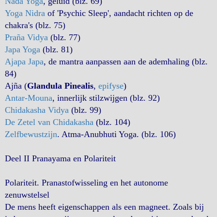
Nada Yoga
, geluid (blz. 69)
Yoga Nidra
of 'Psychic Sleep', aandacht richten op de
chakra's (blz. 75)
Praña Vidya
(blz. 77)
Japa Yoga
(blz. 81)
Ajapa Japa
, de mantra aanpassen aan de ademhaling (blz.
84)
Ajña (
Glandula Pinealis
,
epifyse
)
Antar-Mouna
, innerlijk stilzwijgen (blz. 92)
Chidakasha Vidya
(blz. 99)
De Zetel van Chidakasha
(blz. 104)
Zelfbewustzijn
. Atma-Anubhuti Yoga. (blz. 106)
Deel II Pranayama en Polariteit
Polariteit. Pranastofwisseling en het autonome
zenuwstelsel
De mens heeft eigenschappen als een magneet. Zoals bij