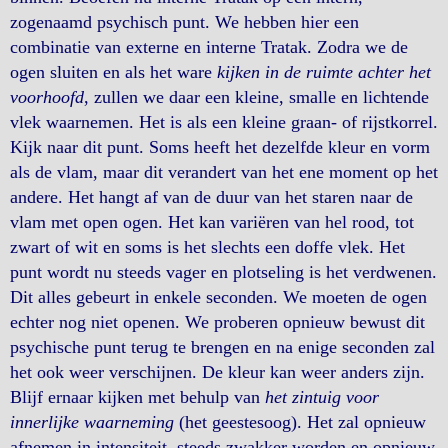
zogenaamd psychisch punt. We hebben hier een
combinatie van externe en interne Tratak. Zodra we de
ogen sluiten en als het ware
kijken in de ruimte achter het
voorhoofd
, zullen we daar een kleine, smalle en lichtende
vlek waarnemen. Het is als een kleine graan- of rijstkorrel.
Kijk naar dit punt. Soms heeft het dezelfde kleur en vorm
als de vlam, maar dit verandert van het ene moment op het
andere. Het hangt af van de duur van het staren naar de
vlam met open ogen. Het kan variëren van hel rood, tot
zwart of wit en soms is het slechts een doffe vlek. Het
punt wordt nu steeds vager en plotseling is het verdwenen.
Dit alles gebeurt in enkele seconden. We moeten de ogen
echter nog niet openen. We proberen opnieuw bewust dit
psychische punt terug te brengen en na enige seconden zal
het ook weer verschijnen. De kleur kan weer anders zijn.
Blijf ernaar kijken met behulp van
het zintuig voor
innerlijke waarneming
(het geestesoog). Het zal opnieuw
afnemen in intensiteit, steeds zwakker worden en opnieuw