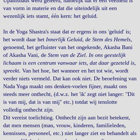
Upanishads werd geleerd, namelijk dat er een veelheid is
van vorm in materie en dat die uiteindelijk uit een
wezenlijk iets stamt, één kern: het geluid.
In de Yoga Shastra's staat dat er ergens in ons 'geluid' is;
het wordt daar het
Innerlijk Geluid, de Stem des Hemels
,
genoemd, het gefluister van het ongekende, Akasha Bani
of Akasha Vani, de
Stem van de Ziel
.
In ons geestelijk
lichaam is een centrum vanwaar iets, dat daar gezeteld is,
spreekt
. Van het hoe, het wanneer en het tot wie, wordt
verder niets vermeld. Dat kan ook niet. De beoefening van
Nada Yoga maakt ons denken-voelen fijner, maakt ons
steeds meer onthecht, (d.w.z. het 'ik' zegt niet langer: "Dit
is van mij, dat is van mij" etc.) totdat wij tenslotte
volledig onthecht zijn.
Dit vereist toelichting. Onthecht zijn aan bezit betekent,
dat men mensen (man, vrouw, kinderen, familieleden,
kennissen, personeel, etc.) niet langer ziet en behandelt als