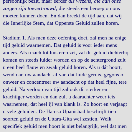
persoonlijk bezit, maar eerder
als wezens, die aan onze
zorgen zijn toevertrouwd
; die steeds een beroep op ons
moeten kunnen doen. En dan breekt de tijd aan, dat wij
die Innerlijke Stem, dat Opperste Geluid zullen horen.
Stadium 1. Als men deze oefening doet, zal men na enige
tijd geluid waarnemen. Dat geluid is voor ieder mens
anders. Als u zich tot luisteren zet, zal dit geluid dichterbij
komen en steeds luider worden en op de achtergrond zult
u een heel flauw en zwak geluid horen. Als u dát hoort,
wend dan uw aandacht af van dat luide geruis, gegons of
onweer en concentreer uw aandacht op dat heel fijne, tere
geluid. Na verloop van tijd zal ook dit sterker en
krachtiger worden en dan zult u daarachter weer iets
waarnemen, dat heel ijl van klank is. Zo hoort en verjaagt
u vele geluiden. De Hamsa Upanishad beschrijft tien
soorten geluid en de Uttara-Gita wel zestien. Welk
specifiek geluid men hoort is niet belangrijk, wel dat men