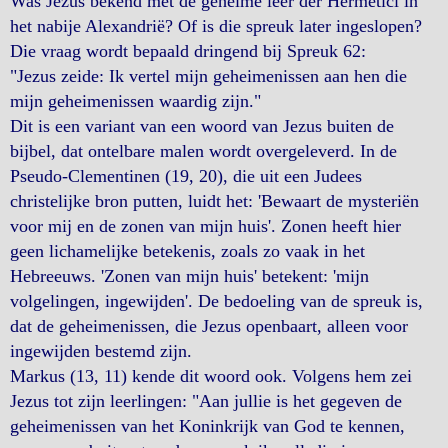
Was Jezus bekend met de geheime leer der Hermetici in
het nabije Alexandrië? Of is die spreuk later ingeslopen?
Die vraag wordt bepaald dringend bij Spreuk 62:
"Jezus zeide: Ik vertel mijn geheimenissen aan hen die
mijn geheimenissen waardig zijn."
Dit is een variant van een woord van Jezus buiten de
bijbel, dat ontelbare malen wordt overgeleverd. In de
Pseudo-Clementinen (19, 20), die uit een Judees
christelijke bron putten, luidt het: 'Bewaart de mysteriën
voor mij en de zonen van mijn huis'. Zonen heeft hier
geen lichamelijke betekenis, zoals zo vaak in het
Hebreeuws. 'Zonen van mijn huis' betekent: 'mijn
volgelingen, ingewijden'. De bedoeling van de spreuk is,
dat de geheimenissen, die Jezus openbaart, alleen voor
ingewijden bestemd zijn.
Markus (13, 11) kende dit woord ook. Volgens hem zei
Jezus tot zijn leerlingen: "Aan jullie is het gegeven de
geheimenissen van het Koninkrijk van God te kennen,