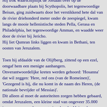
Hij trok waarschijnlijk de Jordaan over op de
doorwaadbare plaats bij Scythopolis, het tegenwoordige
Beisan, ging zuidwaarts door het verstikkend hete dal van
de rivier driehonderd meter onder de zeespiegel, kwam
langs de mooie hellenistische steden Pella, Gerasa en
Philadelphia, het tegenwoordige Amman, en waadde weer
door de rivier bij Jericho.
Hij liet Qumran links liggen en kwam in Bethani, ten
oosten van Jeruzalem.
Toen hij afdaalde van de Olijfberg, zittend op een ezel,
omgaf hem een menigte aanhangers.
Onverantwoordelijke kreten werden gehoord: 'Hosanna'
dat wil zeggen: 'Here, red ons (van de Romeinen)',
'Gezegend is hij, die nu komt in de naam des Heren, (de
nationale bevrijder of Messias)'.
Dit alleen al moet de autoriteiten zorgen hebben gebaard,
omdat Jeruzalem, een kleine stad van ongeveer 35.000