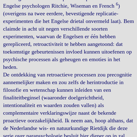
6
Engelse psychologen Ritchie, Wiseman en French
)
(overigens na twee eerdere, bevestigende replicatie-
experimenten die het Engelse drietal onvermeld laat). Bem
claimde in acht uit negen verschillende soorten
experimenten, waarvan de Engelsen er één hebben
gerepliceerd, retroactiviteit te hebben aangetoond: dat
toekomstige gebeurtenissen invloed kunnen uitoefenen op
psychische processen als geheugen en emoties in het
heden.
De ontdekking van retroactieve processen zou precognitie
aannemelijker maken en zou zelfs de herintroductie in
filosofie en wetenschap kunnen inleiden van een
finaliteitbeginsel (waaronder doelgerichtheid,
intentionaliteit en waarden zouden vallen) als
complementaire verklaringswijze naast de bekende
proactieve oorzakelijkheid. Ik neem aan, hoop althans, dat
de Nederlandse wis- en natuurkundige Rietdijk die deze
serie over parapsychologie besluit hier dieper op in zal