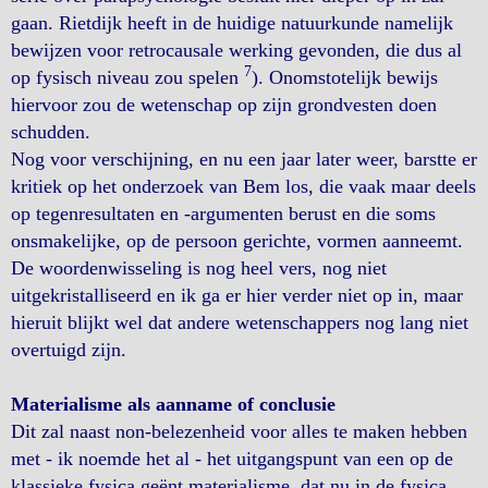
gaan. Rietdijk heeft in de huidige natuurkunde namelijk
bewijzen voor retrocausale werking gevonden, die dus al
7
op fysisch niveau zou spelen
). Onomstotelijk bewijs
hiervoor zou de wetenschap op zijn grondvesten doen
schudden.
Nog voor verschijning, en nu een jaar later weer, barstte er
kritiek op het onderzoek van Bem los, die vaak maar deels
op tegenresultaten en -argumenten berust en die soms
onsmakelijke, op de persoon gerichte, vormen aanneemt.
De woordenwisseling is nog heel vers, nog niet
uitgekristalliseerd en ik ga er hier verder niet op in, maar
hieruit blijkt wel dat andere wetenschappers nog lang niet
overtuigd zijn.
Materialisme als aanname of conclusie
Dit zal naast non-belezenheid voor alles te maken hebben
met - ik noemde het al - het uitgangspunt van een op de
klassieke fysica geënt materialisme, dat nu in de fysica