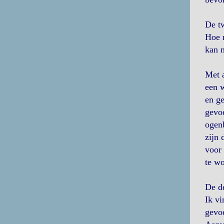
De t
Hoe m
kan 
Met 
een w
en ge
gevoe
ogenb
zijn 
voor 
te wo
De d
Ik vi
gevoe