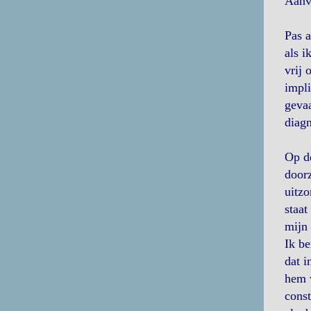
Aanva
Pas a
als i
vrij 
impli
gevaa
diagn
Op de
doorz
uitzo
staat
mijn 
Ik be
dat i
hem w
const