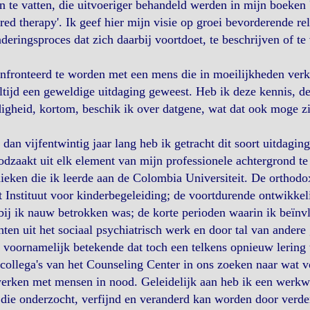
 te vatten, die uitvoeriger behandeld werden in mijn boeken 
red therapy'. Ik geef hier mijn visie op groei bevorderende rel
deringsproces dat zich daarbij voortdoet, te beschrijven of te 
fronteerd te worden met een mens die in moeilijkheden verke
ltijd een geweldige uitdaging geweest. Heb ik deze kennis, d
igheid, kortom, beschik ik over datgene, wat dat ook moge zi
dan vijfentwintig jaar lang heb ik getracht dit soort uitdagin
dzaakt uit elk element van mijn professionele achtergrond te
ieken die ik leerde aan de Colombia Universiteit. De orthod
t Instituut voor kinderbegeleiding; de voortdurende ontwikkel
ij ik nauw betrokken was; de korte perioden waarin ik beïn
hten uit het sociaal psychiatrisch werk en door tal van andere
voornamelijk betekende dat toch een telkens opnieuw lering t
collega's van het Counseling Center in ons zoeken naar wat 
erken met mensen in nood. Geleidelijk aan heb ik een werkwi
 die onderzocht, verfijnd en veranderd kan worden door verde