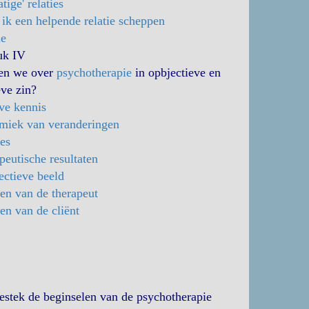
tige' relaties
ik een helpende relatie scheppen
ie
uk IV
en we over
psychotherapie
in opbjectieve en
eve zin?
ve kennis
miek van veranderingen
es
peutische resultaten
ectieve beeld
en van de therapeut
en van de cliënt
sbestek de beginselen van de psychotherapie