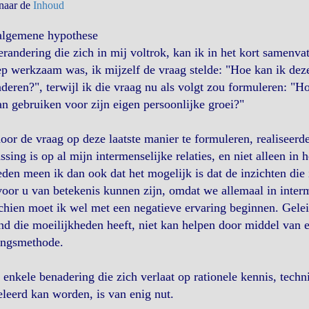
 naar de
Inhoud
algemene hypothese
randering die zich in mij voltrok, kan ik in het kort samenvat
p werkzaam was, ik mijzelf de vraag stelde: "Hoe kan ik dez
deren?", terwijl ik die vraag nu als volgt zou formuleren: "H
an gebruiken voor zijn eigen persoonlijke groei?"
oor de vraag op deze laatste manier te formuleren, realiseerd
ssing is op al mijn intermenselijke relaties, en niet alleen i
eden meen ik dan ook dat het mogelijk is dat de inzichten die i
oor u van betekenis kunnen zijn, omdat we allemaal in inter
hien moet ik wel met een negatieve ervaring beginnen. Geleid
d die moeilijkheden heeft, niet kan helpen door middel van ee
ingsmethode.
enkele benadering die zich verlaat op rationele kennis, techn
leerd kan worden, is van enig nut.