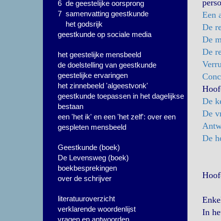
perso
6 de geestelijke oorsprong
7 samenvatting geestkunde
Een 
het godsrijk
De re
geestkunde op sociale media
De mo
De re
het geestelijke mensbeeld
Verr
de doelstelling van geestkunde
geestelijke ervaringen
Conc
het zinnebeeld 'algeestvonk'
Hoofd
geestkunde toepassen in het dagelijkse
De k
bestaan
De v
een 'het ik' en een 'het zelf': over een
Antw
gespleten mensbeeld
De h
Geestkunde (boek)
De Levensweg (boek)
boekbesprekingen
Hoof
over de schrijver
literatuuroverzicht
Enkel
verklarende woordenlijst
In he
vragen en antwoorden