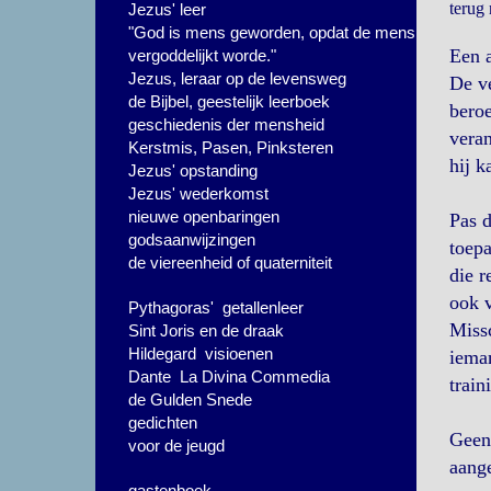
terug
Jezus' leer
"God is mens geworden, opdat de mens
Een 
vergoddelijkt worde."
Jezus, leraar op de levensweg
De ve
de Bijbel, geestelijk leerboek
beroe
geschiedenis der mensheid
veran
Kerstmis, Pasen, Pinksteren
hij k
Jezus' opstanding
Jezus' wederkomst
nieuwe openbaringen
Pas d
godsaanwijzingen
toepa
de viereenheid of quaterniteit
die r
ook v
Pythagoras' getallenleer
Missc
Sint Joris en de draak
Hildegard visioenen
ieman
Dante La Divina Commedia
train
de Gulden Snede
gedichten
Geen 
voor de jeugd
aange
gastenboek