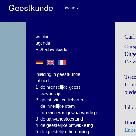
Geestkunde
Inhoud
Carl
weblog
agenda
Oorsp
PDF-downloads
Uitge
De vi
inleiding in geestkunde
Twee
inhoud
Ik h
1 de menselijke geest
biede
bewustzijn
2 geest, ziel en lichaam
de innerlijke stem
Inho
beleving van gewaarwording
3 de aanvangstoestand
Hoof
4 de geestelijke ontwikkeling
Enke
5 de geestelijke hereniging