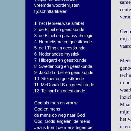
samen
vreemde woordenlijsten
cente
tijdschriftartikelen
veran
1 het Hebreeuwse alfabet
2 de Bijbel en geestkunde
Gecon
3 de Bijbel en parapsychologie
mij a
4 Hermetisme en geestkunde
vaard
5 de I Tjing en geestkunde
6 Nederlandse mystiek
7 Hildegard en geestkunde
Meer 
8 Swedenborg en geestkunde
genoo
9 Jakob Lorber en geestkunde
techn
10 Steiner en geestkunde
in he
11 McDonald-B en geestkunde
waarb
12 Teilhard en geestkunde
- - - - - - -
inzic
God als man en vrouw
Maar 
God en mens
mijn 
de mens op weg naar God
het w
God, Gods engelen, de mens
is en
Jezus komt de mens tegemoet