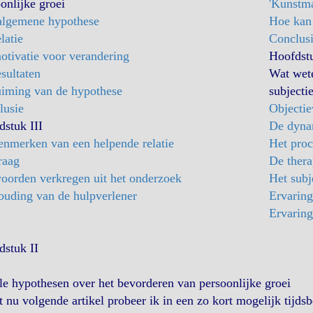
onlijke groei
'Kunstma
algemene hypothese
Hoe kan 
latie
Conclus
tivatie voor verandering
Hoofdst
sultaten
Wat wet
uiming van de hypothese
subjecti
lusie
Objectie
stuk III
De dyna
enmerken van een helpende relatie
Het proc
raag
De thera
oorden verkregen uit het onderzoek
Het subj
ouding van de hulpverlener
Ervaring
Ervaring
dstuk II
e hypothesen over het bevorderen van persoonlijke groei
t nu volgende artikel probeer ik in een zo kort mogelijk tijd