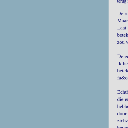
terug
De re
Maar
Laat 
betek
zou 
De e
Ik he
betek
fa&cc
Echth
die e
hebbe
door 
zichz
bevor