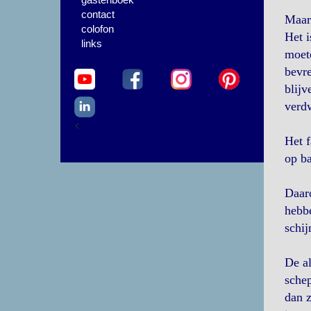
contact
Maar 
colofon
Het i
links
moet
bevre
blijv
verdw
<
Het f
op ba
Daaro
hebbe
schij
De al
schep
dan z