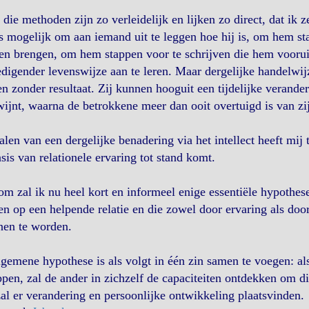
die methoden zijn zo verleidelijk en lijken zo direct, dat ik z
s mogelijk om aan iemand uit te leggen hoe hij is, om hem st
en brengen, om hem stappen voor te schrijven die hem vooru
digender levenswijze aan te leren. Maar dergelijke handelwijz
en zonder resultaat. Zij kunnen hooguit een tijdelijke verande
ijnt, waarna de betrokkene meer dan ooit overtuigd is van zi
alen van een dergelijke benadering via het intellect heeft mi
sis van relationele ervaring tot stand komt.
m zal ik nu heel kort en informeel enige essentiële hypothese
n op een helpende relatie en die zowel door ervaring als do
nen te worden.
gemene hypothese is als volgt in één zin samen te voegen: als 
pen, zal de ander in zichzelf de capaciteiten ontdekken om die
al er verandering en persoonlijke ontwikkeling plaatsvinden.