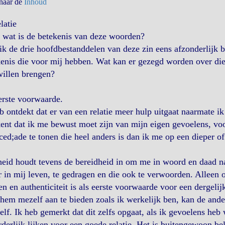
 naar de
Inhoud
latie
 wat is de betekenis van deze woorden?
ik de drie hoofdbestanddelen van deze zin eens afzonderlijk
enis die voor mij hebben. Wat kan er gezegd worden over die b
willen brengen?
erste voorwaarde.
b ontdekt dat er van een relatie meer hulp uitgaat naarmate ik
ent dat ik me bewust moet zijn van mijn eigen gevoelens, voor
ed;ade te tonen die heel anders is dan ik me op een dieper o
eid houdt tevens de bereidheid in om me in woord en daad n
r in mij leven, te gedragen en die ook te verwoorden. Alleen 
n en authenticiteit is als eerste voorwaarde voor een dergelijk
hem mezelf aan te bieden zoals ik werkelijk ben, kan de ande
elf. Ik heb gemerkt dat dit zelfs opgaat, als ik gevoelens heb
derlijk lijken voor een goede relatie. Het is buitengewoon b