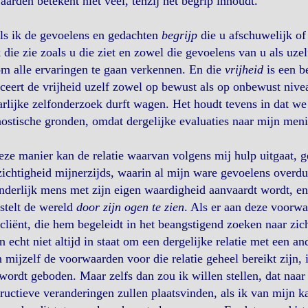
arden betekent niet veel, tenzij het begrip inhoudt.
ls ik de gevoelens en gedachten
begrijp
die u afschuwelijk of 
k die zie zoals u die ziet en zowel die gevoelens van u als uze
om alle ervaringen te gaan verkennen. En die
vrijheid
is een b
ceert de vrijheid uzelf zowel op bewust als op onbewust nive
rlijke zelfonderzoek durft wagen. Het houdt tevens in dat we
ostische gronden, omdat dergelijke evaluaties naar mijn menin
ze manier kan de relatie waarvan volgens mij hulp uitgaat, g
ichtigheid mijnerzijds, waarin al mijn ware gevoelens overdui
nderlijk mens met zijn eigen waardigheid aanvaardt wordt, e
 stelt de wereld
door zijn ogen te zien
. Als er aan deze voorwa
cliënt, die hem begeleidt in het beangstigend zoeken naar zichz
n echt niet altijd in staat om een dergelijke relatie met een an
n mijzelf de voorwaarden voor die relatie geheel bereikt zijn
ordt geboden. Maar zelfs dan zou ik willen stellen, dat naar
ructieve veranderingen zullen plaatsvinden, als ik van mijn