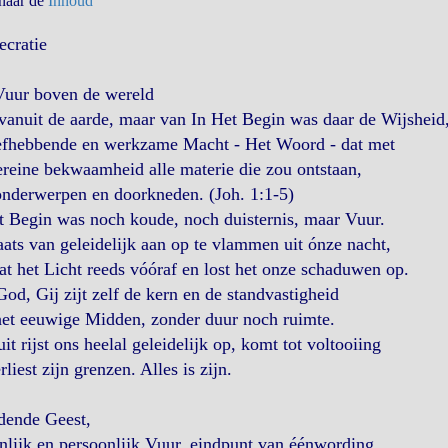
 naar de
Inhoud
ecratie
Vuur boven de wereld
vanuit de aarde, maar van In Het Begin was daar de Wijsheid
iefhebbende en werkzame Macht - Het Woord - dat met
reine bekwaamheid alle materie die zou ontstaan,
onderwerpen en doorkneden. (Joh. 1:1-5)
t Begin was noch koude, noch duisternis, maar Vuur.
aats van geleidelijk aan op te vlammen uit ónze nacht,
at het Licht reeds vóóraf en lost het onze schaduwen op.
God, Gij zijt zelf de kern en de standvastigheid
het eeuwige Midden, zonder duur noch ruimte.
it rijst ons heelal geleidelijk op, komt tot voltooiing
rliest zijn grenzen. Alles is zijn.
dende Geest,
lijk en persoonlijk Vuur, eindpunt van éénwording,