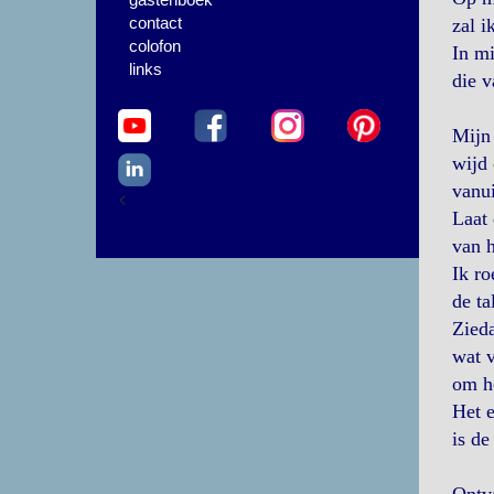
contact
zal i
colofon
In mi
links
die v
Mijn 
wijd 
vanui
<
Laat 
van h
Ik ro
de ta
Zieda
wat v
om he
Het e
is de