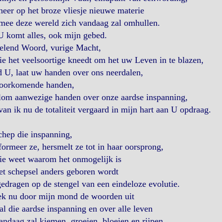
neer op het broze vliesje nieuwe materie
mee deze wereld zich vandaag zal omhullen.
 komt alles, ook mijn gebed.
elend Woord, vurige Macht,
ie het veelsoortige kneedt om het uw Leven in te blazen,
d U, laat uw handen over ons neerdalen,
oorkomende handen,
lom aanwezige handen over onze aardse inspanning,
an ik nu de totaliteit vergaard in mijn hart aan U opdraag.
hep die inspanning,
formeer ze, hersmelt ze tot in haar oorsprong,
ie weet waarom het onmogelijk is
et schepsel anders geboren wordt
edragen op de stengel van een eindeloze evolutie.
ek nu door mijn mond de woorden uit
al die aardse inspanning en over alle leven
andaag zal kiemen, groeien, bloeien en rijpen.