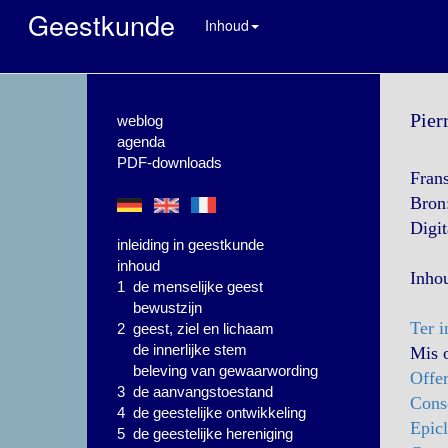
Geestkunde
Inhoud
Pier
weblog
agenda
PDF-downloads
Franse
Bron:
Digit
inleiding in geestkunde
inhoud
Inho
1 de menselijke geest
bewustzijn
Ter i
2 geest, ziel en lichaam
de innerlijke stem
Mis o
beleving van gewaarwording
Offe
3 de aanvangstoestand
Cons
4 de geestelijke ontwikkeling
Epicl
5 de geestelijke hereniging