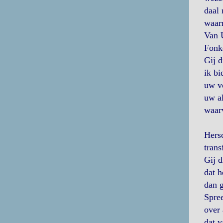
daal 
waar
Van U
Fonk
Gij d
ik bi
uw v
uw a
waarv
Hersc
trans
Gij d
dat h
dan g
Spre
over 
dat v