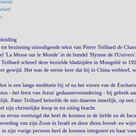
munie
gebed
n
nleiding
tot bezinning uitnodigende tekst van Pierre Teilhard de Chard
tel 'La Messe sur le Monde' in de bundel 'Hymne de l'Univers'
 Teilhard schreef deze bezielde bladzijden in Mongolië in 192
ter gewijd. Het was de eerste keer dat hij in China verbleef, 
kst is een lange meditatie bij of na het vieren van de Euchar
tus - het feest van Jezus' gedaanteverandering - bij gebrek aa
ijk. Pater Teilhard beleefde de mis daarom innerlijk, op een z
el zijn christelijke hoop in tot uiting bracht.
as ervan overtuigd dat heel de kosmos in de liefde en de In
ording van zijn Zoon in Israël en door diens brood- en wijn
 in zijn vurige persoon heel de kosmos integreert en haar van