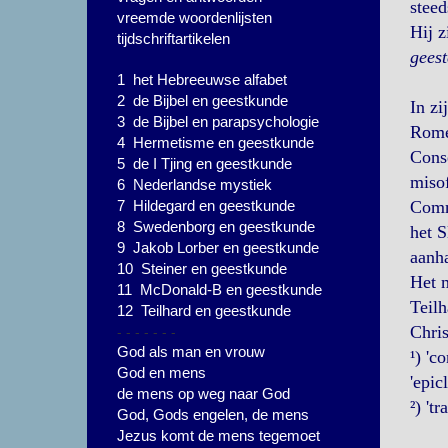
steed
vreemde woordenlijsten
Hij z
tijdschriftartikelen
geest
1 het Hebreeuwse alfabet
2 de Bijbel en geestkunde
In zi
3 de Bijbel en parapsychologie
Romei
4 Hermetisme en geestkunde
Conse
5 de I Tjing en geestkunde
misof
6 Nederlandse mystiek
7 Hildegard en geestkunde
Commu
8 Swedenborg en geestkunde
het S
9 Jakob Lorber en geestkunde
aanha
10 Steiner en geestkunde
Het m
11 McDonald-B en geestkunde
Teilh
12 Teilhard en geestkunde
- - - - - - -
Chris
God als man en vrouw
¹) 'c
God en mens
'epic
de mens op weg naar God
²) 't
God, Gods engelen, de mens
Jezus komt de mens tegemoet