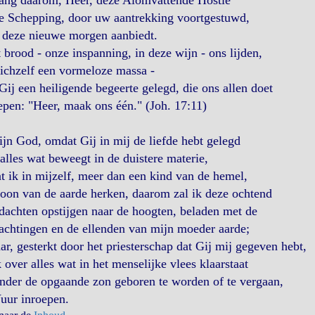
ang daarom, Heer, deze Alomvattende Hostie
de Schepping, door uw aantrekking voortgestuwd,
 deze nieuwe morgen aanbiedt.
t brood - onze inspanning, in deze wijn - ons lijden,
zichzelf een vormeloze massa -
Gij een heiligende begeerte gelegd, die ons allen doet
epen: "Heer, maak ons één." (Joh. 17:11)
jn God, omdat Gij in mij de liefde hebt gelegd
alles wat beweegt in de duistere materie,
 ik in mijzelf, meer dan een kind van de hemel,
oon van de aarde herken, daarom zal ik deze ochtend
dachten opstijgen naar de hoogten, beladen met de
achtingen en de ellenden van mijn moeder aarde;
ar, gesterkt door het priesterschap dat Gij mij gegeven hebt,
k over alles wat in het menselijke vlees klaarstaat
nder de opgaande zon geboren te worden of te vergaan,
uur inroepen.