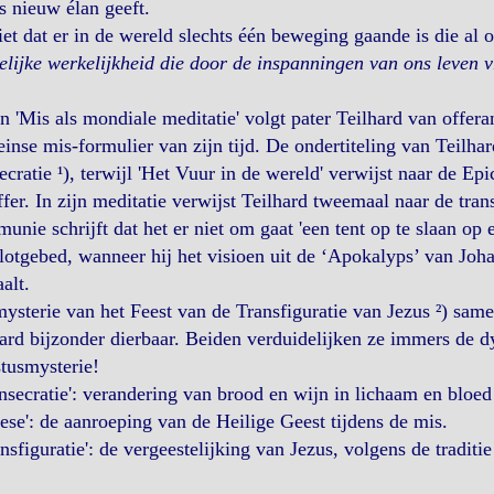
s nieuw élan geeft.
iet dat er in de wereld slechts één beweging gaande is die al
elijke werkelijkheid die door de inspanningen van ons leven 
jn 'Mis als mondiale meditatie' volgt pater Teilhard van offera
nse mis-formulier van zijn tijd. De ondertiteling van Teilhar
cratie ¹), terwijl 'Het Vuur in de wereld' verwijst naar de Ep
fer. In zijn meditatie verwijst Teilhard tweemaal naar de trans
nie schrijft dat het er niet om gaat 'een tent op te slaan op
lotgebed, wanneer hij het visioen uit de ‘Apokalyps’ van Joh
alt.
ysterie van het Feest van de Transfiguratie van Jezus ²) sam
ard bijzonder dierbaar. Beiden verduidelijken ze immers de 
tusmysterie!
onsecratie': verandering van brood en wijn in lichaam en bloed
lese': de aanroeping van de Heilige Geest tijdens de mis.
ransfiguratie': de vergeestelijking van Jezus, volgens de traditi