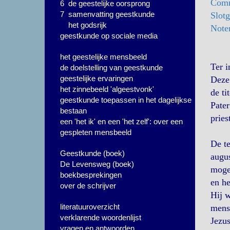
Com
6 de geestelijke oorsprong
7 samenvatting geestkunde
Slot
het godsrijk
Note
geestkunde op sociale media
het geestelijke mensbeeld
Ter i
de doelstelling van geestkunde
geestelijke ervaringen
Deze 
het zinnebeeld 'algeestvonk'
de ti
geestkunde toepassen in het dagelijkse
Pater
bestaan
pries
een 'het ik' en een 'het zelf': over een
gespleten mensbeeld
De te
Geestkunde (boek)
augus
De Levensweg (boek)
mogel
boekbesprekingen
en he
over de schrijver
Hij w
literatuuroverzicht
mensw
verklarende woordenlijst
Jezus
vragen en antwoorden