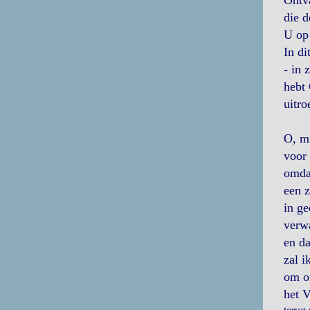
Ontv
die 
U op
In di
- in 
hebt 
uitro
O, mi
voor 
omdat
een z
in ge
verw
en da
zal i
om o
het V