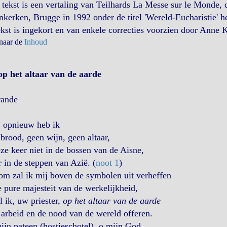
tekst is een vertaling van Teilhards La Messe sur le Monde, d
kerken, Brugge in 1992 onder de titel 'Wereld-Eucharistie' h
kst is ingekort en van enkele correcties voorzien door Anne 
 naar de
Inhoud
op het altaar van de aarde
rande
, opnieuw heb ik
brood, geen wijn, geen altaar,
ze keer niet in de bossen van de Aisne,
in de steppen van Azië. (
noot 1
)
m zal ik mij boven de symbolen uit verheffen
e pure majesteit van de werkelijkheid,
l ik, uw priester,
op het altaar van de aarde
arbeid en de nood van de wereld offeren.
jn pateen (hostieschotel), o mijn God,