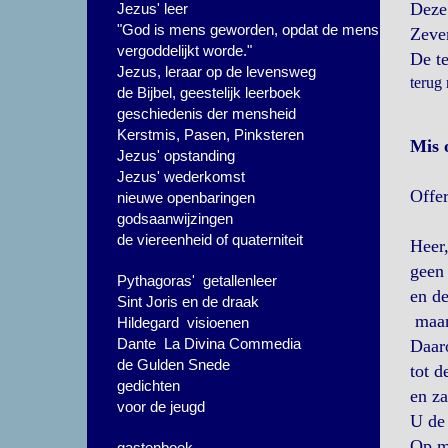
Deze 
Jezus' leer
"God is mens geworden, opdat de mens
Zeven
vergoddelijkt worde."
De te
Jezus, leraar op de levensweg
terug
de Bijbel, geestelijk leerboek
geschiedenis der mensheid
Kerstmis, Pasen, Pinksteren
Mis 
Jezus' opstanding
Jezus' wederkomst
Offe
nieuwe openbaringen
godsaanwijzingen
de viereenheid of quaterniteit
Heer
geen 
Pythagoras' getallenleer
en de
Sint Joris en de draak
maar 
Hildegard visioenen
Dante La Divina Commedia
Daaro
de Gulden Snede
tot d
gedichten
en za
voor de jeugd
U de 
Op mi
gastenboek