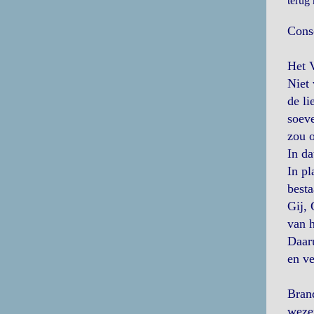
terug
Cons
Het 
Niet 
de l
soeve
zou 
In da
In pl
besta
Gij, 
van 
Daaru
en ve
Bran
wezen