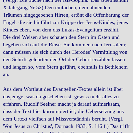
(Vergl: Die Suche nach der Isis-Sophia. 'Das Goetheanum'
X Jahrgang Nr 52) Den einfachen, dem ahnenden
Träumen hingegebenen Hirten, ertönt die Offenbarung der
Engel, die sie hinführt zur Krippe des Jesus-Kindes, jenes
Kindes eben, von dem das Lukas-Evangelium erzählt.
Die drei Weisen aber schauen den Stern im Osten und
begeben sich auf die Reise. Sie kommen nach Jerusalem;
dann müssen sie sich durch des Herodes' Vermittlung von
den Schrift-gelehrten den Ort der Geburt erzählen lassen
und langen so, vom Stern geführt, ebenfalls in Bethlehem
an.
Aus dem Wortlaut des Evangelien-Textes allein ist über
dasjenige, was da geschehen ist, gewiss nicht alles zu
erfahren. Rudolf Seeiner macht ja darauf aufmerksam,
dass der Text hier korrumpiert ist, die Uebersetzung aus
dem Urtext vielfach auf Missverständnis beruht. (Vergl.
'Von Jesus zu Christus', Dornach 1933, S. 116 f.) Das trifft