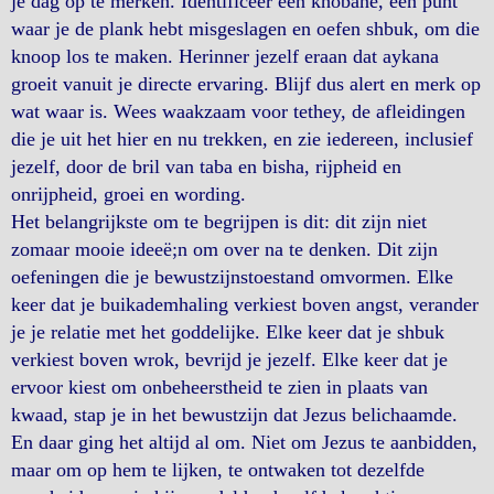
je dag op te merken. Identificeer één khobane, één punt
waar je de plank hebt misgeslagen en oefen shbuk, om die
knoop los te maken. Herinner jezelf eraan dat aykana
groeit vanuit je directe ervaring. Blijf dus alert en merk op
wat waar is. Wees waakzaam voor tethey, de afleidingen
die je uit het hier en nu trekken, en zie iedereen, inclusief
jezelf, door de bril van taba en bisha, rijpheid en
onrijpheid, groei en wording.
Het belangrijkste om te begrijpen is dit: dit zijn niet
zomaar mooie ideeë;n om over na te denken. Dit zijn
oefeningen die je bewustzijnstoestand omvormen. Elke
keer dat je buikademhaling verkiest boven angst, verander
je je relatie met het goddelijke. Elke keer dat je shbuk
verkiest boven wrok, bevrijd je jezelf. Elke keer dat je
ervoor kiest om onbeheerstheid te zien in plaats van
kwaad, stap je in het bewustzijn dat Jezus belichaamde.
En daar ging het altijd al om. Niet om Jezus te aanbidden,
maar om op hem te lijken, te ontwaken tot dezelfde