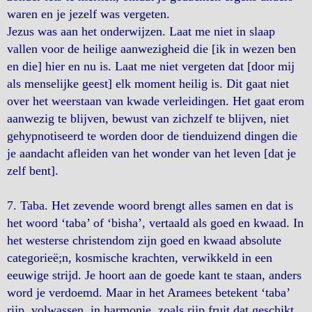
waren en je jezelf was vergeten.
Jezus was aan het onderwijzen. Laat me niet in slaap
vallen voor de heilige aanwezigheid die [ik in wezen ben
en die] hier en nu is. Laat me niet vergeten dat [door mij
als menselijke geest] elk moment heilig is. Dit gaat niet
over het weerstaan ​​van kwade verleidingen. Het gaat erom
aanwezig te blijven, bewust van zichzelf te blijven, niet
gehypnotiseerd te worden door de tienduizend dingen die
je aandacht afleiden van het wonder van het leven [dat je
zelf bent].
7. Taba. Het zevende woord brengt alles samen en dat is
het woord ‘taba’ of ‘bisha’, vertaald als goed en kwaad. In
het westerse christendom zijn goed en kwaad absolute
categorieë;n, kosmische krachten, verwikkeld in een
eeuwige strijd. Je hoort aan de goede kant te staan, anders
word je verdoemd. Maar in het Aramees betekent ‘taba’
rijp, volwassen, in harmonie, zoals rijp fruit dat geschikt