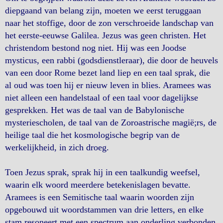
diepgaand van belang zijn, moeten we eerst teruggaan
naar het stoffige, door de zon verschroeide landschap van
het eerste-eeuwse Galilea. Jezus was geen christen. Het
christendom bestond nog niet. Hij was een Joodse
mysticus, een rabbi (godsdienstleraar), die door de heuvels
van een door Rome bezet land liep en een taal sprak, die
al oud was toen hij er nieuw leven in blies. Aramees was
niet alleen een handelstaal of een taal voor dagelijkse
gesprekken. Het was de taal van de Babylonische
mysteriescholen, de taal van de Zoroastrische magië;rs, de
heilige taal die het kosmologische begrip van de
werkelijkheid, in zich droeg.
Toen Jezus sprak, sprak hij in een taalkundig weefsel,
waarin elk woord meerdere betekenislagen bevatte.
Aramees is een Semitische taal waarin woorden zijn
opgebouwd uit woordstammen van drie letters, en elke
stam resoneert met een spectrum aan onderling verbonden