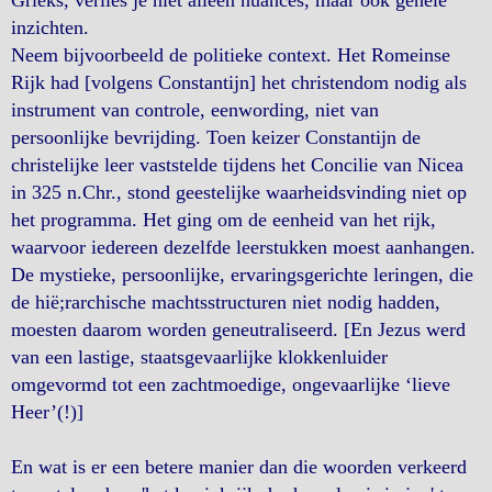
Grieks, verlies je niet alleen nuances, maar ook gehele
inzichten.
Neem bijvoorbeeld de politieke context. Het Romeinse
Rijk had [volgens Constantijn] het christendom nodig als
instrument van controle, eenwording, niet van
persoonlijke bevrijding. Toen keizer Constantijn de
christelijke leer vaststelde tijdens het Concilie van Nicea
in 325 n.Chr., stond geestelijke waarheidsvinding niet op
het programma. Het ging om de eenheid van het rijk,
waarvoor iedereen dezelfde leerstukken moest aanhangen.
De mystieke, persoonlijke, ervaringsgerichte leringen, die
de hië;rarchische machtsstructuren niet nodig hadden,
moesten daarom worden geneutraliseerd. [En Jezus werd
van een lastige, staatsgevaarlijke klokkenluider
omgevormd tot een zachtmoedige, ongevaarlijke ‘lieve
Heer’(!)]
En wat is er een betere manier dan die woorden verkeerd