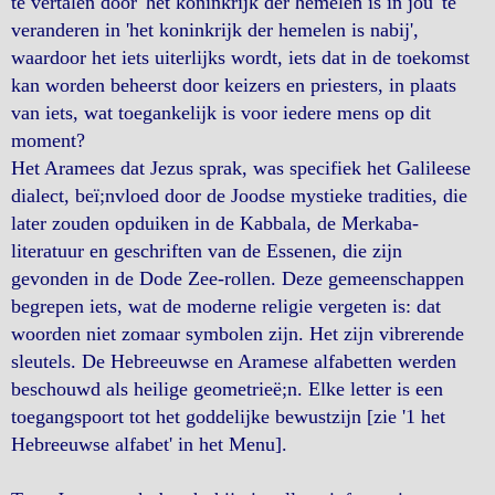
te vertalen door 'het koninkrijk der hemelen is in jou' te
veranderen in 'het koninkrijk der hemelen is nabij',
waardoor het iets uiterlijks wordt, iets dat in de toekomst
kan worden beheerst door keizers en priesters, in plaats
van iets, wat toegankelijk is voor iedere mens op dit
moment?
Het Aramees dat Jezus sprak, was specifiek het Galileese
dialect, beï;nvloed door de Joodse mystieke tradities, die
later zouden opduiken in de Kabbala, de Merkaba-
literatuur en geschriften van de Essenen, die zijn
gevonden in de Dode Zee-rollen. Deze gemeenschappen
begrepen iets, wat de moderne religie vergeten is: dat
woorden niet zomaar symbolen zijn. Het zijn vibrerende
sleutels. De Hebreeuwse en Aramese alfabetten werden
beschouwd als heilige geometrieë;n. Elke letter is een
toegangspoort tot het goddelijke bewustzijn [zie '1 het
Hebreeuwse alfabet' in het Menu].