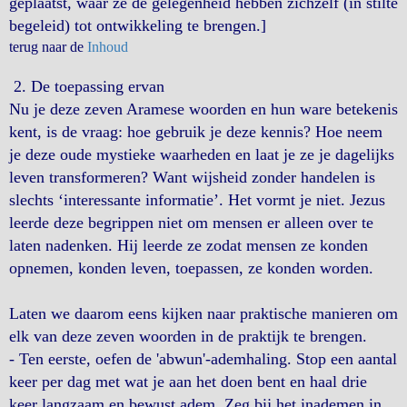
geplaatst, waar ze de gelegenheid hebben zichzelf (in stilte
begeleid) tot ontwikkeling te brengen.]
terug naar de
Inhoud
2. De toepassing ervan
Nu je deze zeven Aramese woorden en hun ware betekenis
kent, is de vraag: hoe gebruik je deze kennis? Hoe neem
je deze oude mystieke waarheden en laat je ze je dagelijks
leven transformeren? Want wijsheid zonder handelen is
slechts ‘interessante informatie’. Het vormt je niet. Jezus
leerde deze begrippen niet om mensen er alleen over te
laten nadenken. Hij leerde ze zodat mensen ze konden
opnemen, konden leven, toepassen, ze konden worden.
Laten we daarom eens kijken naar praktische manieren om
elk van deze zeven woorden in de praktijk te brengen.
- Ten eerste, oefen de 'abwun'-ademhaling. Stop een aantal
keer per dag met wat je aan het doen bent en haal drie
keer langzaam en bewust adem. Zeg bij het inademen in