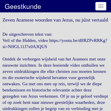
Geestkunde
Toggl
naviga
Zeven Aramese woorden van Jezus, nu júist vertaald
De uitgeschreven tekst van:
Veil of the Hidden, video https://youtu.be/dlfRZPvRRKg?
si=NffGL11J7x0A3QUS
Ontdek de verborgen wijsheid van het Aramees met onze
nieuwste inzichten. In deze boeiende video onthullen we
zeven uitdrukkingen die elke christen zou moeten kennen
en die esoterische wijsheid bevatten voor geestelijk
ontwaken. Ga met ons mee op reis, terwijl we de diepe
betekenissen en historische relevantie achter deze
gezegden van Jezus verkennen. Of je nu je geloof verdiept
of op zoek bent naar nieuwe geestelijke waarheden, deze
uitdrukkingen zullen je begrip van en verbinding met je