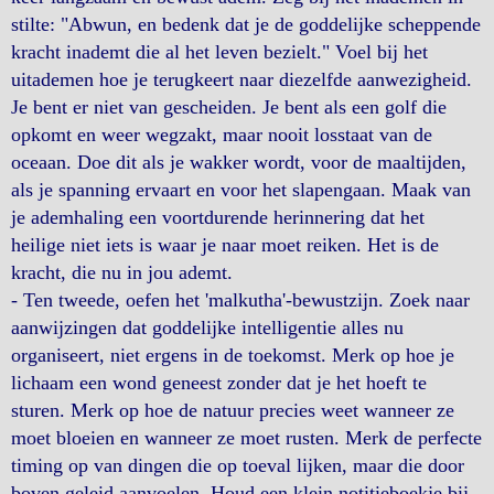
stilte: "Abwun, en bedenk dat je de goddelijke scheppende
kracht inademt die al het leven bezielt." Voel bij het
uitademen hoe je terugkeert naar diezelfde aanwezigheid.
Je bent er niet van gescheiden. Je bent als een golf die
opkomt en weer wegzakt, maar nooit losstaat van de
oceaan. Doe dit als je wakker wordt, voor de maaltijden,
als je spanning ervaart en voor het slapengaan. Maak van
je ademhaling een voortdurende herinnering dat het
heilige niet iets is waar je naar moet reiken. Het is de
kracht, die nu in jou ademt.
- Ten tweede, oefen het 'malkutha'-bewustzijn. Zoek naar
aanwijzingen dat goddelijke intelligentie alles nu
organiseert, niet ergens in de toekomst. Merk op hoe je
lichaam een ​​wond geneest zonder dat je het hoeft te
sturen. Merk op hoe de natuur precies weet wanneer ze
moet bloeien en wanneer ze moet rusten. Merk de perfecte
timing op van dingen die op toeval lijken, maar die door
boven geleid aanvoelen. Houd een klein notitieboekje bij