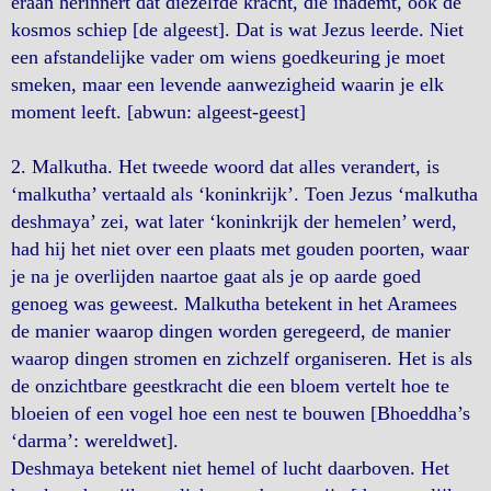
eraan herinnert dat diezelfde kracht, die inademt, ook de
kosmos schiep [de algeest]. Dat is wat Jezus leerde. Niet
een afstandelijke vader om wiens goedkeuring je moet
smeken, maar een levende aanwezigheid waarin je elk
moment leeft. [abwun: algeest-geest]
2. Malkutha. Het tweede woord dat alles verandert, is
‘malkutha’ vertaald als ‘koninkrijk’. Toen Jezus ‘malkutha
deshmaya’ zei, wat later ‘koninkrijk der hemelen’ werd,
had hij het niet over een plaats met gouden poorten, waar
je na je overlijden naartoe gaat als je op aarde goed
genoeg was geweest. Malkutha betekent in het Aramees
de manier waarop dingen worden geregeerd, de manier
waarop dingen stromen en zichzelf organiseren. Het is als
de onzichtbare geestkracht die een bloem vertelt hoe te
bloeien of een vogel hoe een nest te bouwen [Bhoeddha’s
‘darma’: wereldwet].
Deshmaya betekent niet hemel of lucht daarboven. Het