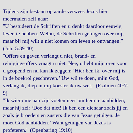
Tijdens zijn bestaan op aarde verwees Jezus hier
meermalen zelf naar:
"U bestudeert de Schriften en u denkt daardoor eeuwig
leven te hebben. Welnu, de Schriften getuigen over mij,
maar bij mij wilt u niet komen om leven te ontvangen."
(Joh. 5:39-40)
"Offers en gaven verlangt u niet, brand- en
reinigingsoffers vraagt u niet. Nee, u hebt mijn oren voor
u geopend en nu kan ik zeggen: ‘Hier ben ik, over mij is
in de boekrol geschreven.’ Uw wil te doen, mijn God,
verlang ik, diep in mij koester ik uw wet." (Psalmen 40:7-
9)
"Ik wierp me aan zijn voeten neer om hem te aanbidden,
maar hij zei: ‘Doe dat niet! Ik ben een dienaar zoals jij en
zoals je broeders en zusters die van Jezus getuigen. Je
moet God aanbidden.’ Want getuigen van Jezus is
profeteren." (Openbaring 19:10)