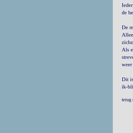
Ieder
de he
De me
Allee
zichz
Als e
strev
weer 
Dit i
ik-bl
terug