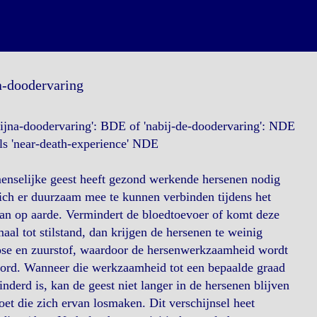
a-doodervaring
ijna-doodervaring': BDE of 'nabij-de-doodervaring': NDE
ls 'near-death-experience' NDE
enselijke geest heeft gezond werkende hersenen nodig
ch er duurzaam mee te kunnen verbinden tijdens het
an op aarde. Vermindert de bloedtoevoer of komt deze
aal tot stilstand, dan krijgen de hersenen te weinig
ose en zuurstof, waardoor de hersenwerkzaamheid wordt
oord. Wanneer die werkzaamheid tot een bepaalde graad
nderd is, kan de geest niet langer in de hersenen blijven
et die zich ervan losmaken. Dit verschijnsel heet