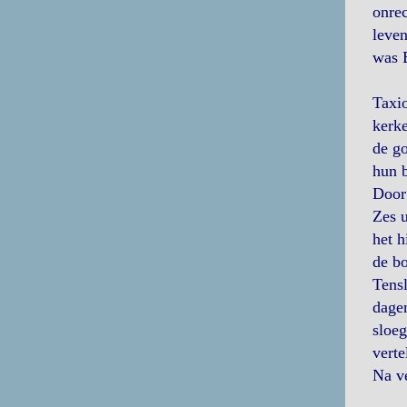
onrec
leven
was 
Taxio
kerke
de go
hun b
Door 
Zes u
het h
de bo
Tensl
dagen
sloeg
vert
Na ve