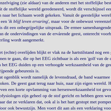
nzelviging (zie aldaar) van de anderen met het stoffelijke bes
t de stoffelijke wereld geredeneerd, wordt dit verschijnsel e
n naar het lichaam wordt gekeken. Vanuit de geestelijke werel
 een '
ik blijf leven ervaring
', maar voor de onbewust vereenzelv
 is dit een onbegrijpelijke uitspraak. De ermee samenhangend
an de ondervindingen van de ervárende geest, onterecht voorbi
erling wordt aangemerkt.
et (echte) overlijden blijkt er vlak na de hartstilstand nog e
nen te gaan, die op het EEG zichtbaar is als een 'golf van de
n het EEG duiden op een verhoogde werkzaamheid van de geest
ijpende gebeurenis is.
t ogenblik wordt namelijk de levensdraad, de band waarmee 
oken. De geest gaat terug naar huis, naar zijn eigen wereld. He
even een korte opvlamming van hersenwerkzaamheid tot gevol
fysiologen zijn geheel op de stof gericht en hebben geen weet
ar dat ze verklaren dat, ook al is het hart gestopt met pompe
oor ook bewustzijn. Men voert dit aan als een verklaring voo