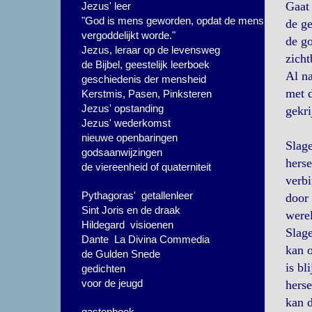
Gaat 
Jezus' leer
"God is mens geworden, opdat de mens
de ge
vergoddelijkt worde."
de go
Jezus, leraar op de levensweg
zicht
de Bijbel, geestelijk leerboek
Al n
geschiedenis der mensheid
met d
Kerstmis, Pasen, Pinksteren
Jezus' opstanding
gekri
Jezus' wederkomst
nieuwe openbaringen
Slage
godsaanwijzingen
herse
de viereenheid of quaterniteit
verbi
Pythagoras' getallenleer
door 
Sint Joris en de draak
were
Hildegard visioenen
Slage
Dante La Divina Commedia
kan o
de Gulden Snede
is bl
gedichten
voor de jeugd
herse
kan d
gastenboek