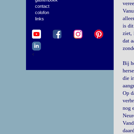
veree
contact
Vanui
colofon
allee
links
is dit
ziet,
dat a
zond
<
Bij h
herse
die i
aangr
Op da
verbr
nog 
Neuro
Vanda
daard