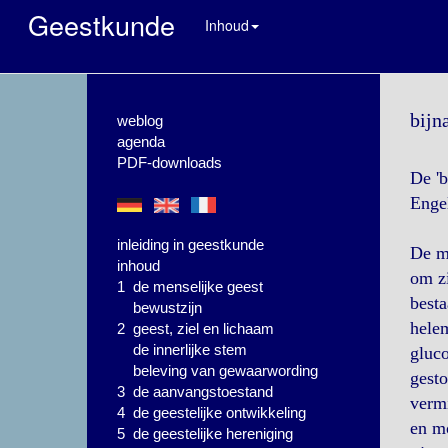
Geestkunde
Inhoud
bijn
weblog
agenda
PDF-downloads
De 'b
Enge
inleiding in geestkunde
De m
inhoud
om zi
1 de menselijke geest
besta
bewustzijn
helem
2 geest, ziel en lichaam
de innerlijke stem
gluc
beleving van gewaarwording
gest
3 de aanvangstoestand
vermi
4 de geestelijke ontwikkeling
en mo
5 de geestelijke hereniging