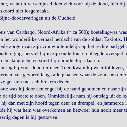
hte, want dit verschijnsel doet zich voor bij de dood, niet bi
skoord niet losgemaakt.
Bijna-doodervaringen uit de Oudheid
tis van Carthago, Noord-Afrika († ca 500); boetelingwas was
n het wonderlijke verhaal herdacht van de soldaat Taxiotis. 
ede zorgen van zijn vrouw uiteindelijk op het rechte pad geb
uiten ging, herviel hij in zijn oude fout en pleegde overspel
een slang gebeten stierf hij onmiddellijk daarna.
ur lag hij voor dood ter neer. Toen kwam hij weer tot leven, s
iernamaals gevoerd langs alle plaatsen waar de zondaars te
ze geesten met echtbrekers deden...
otte was hij door een engel bij de hand genomen en naar zijn
 de tijd boete te doen. Onmiddellijk nam hij ontslag uit de le
 hij dan met zijn hoofd tegen deur en drempel, en jammerde l
elde hij wat hem was overkomen en bezwoer hun nooit meer te
ertig dagen is hij gestorven.