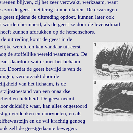
rsenen blijven, zij het zeer verzwakt, werkzaam, want
s zou de geest niet terug kunnen keren. De ervaringen
e geest tijdens de uittreding opdoet, kunnen later ook
n worden herinnerd, als de geest ze door de levensdraad
heeft kunnen afdrukken op de hersenschors.
de uittreding komt de geest in de
elijke wereld en kan vandaar uit eerst
nog de stoffelijke wereld waarnemen. De
 ziet daardoor wat er met het lichaam
rt. Doordat de geest bevrijd is van de
ingen, veroorzaakt door de
elijkheid van het lichaam, is de
tzijnstoestand van een onaardse
rheid en lichtheid. De geest neemt
oor duidelijk waar, kan alles ongestoord
stig overdenken en doorvoelen, en als
elfbewustzijn en de wil krachtig genoeg
 ook zelf de geestgedaante bewegen.