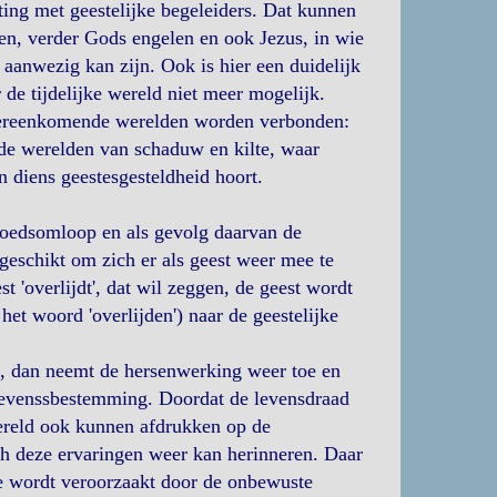
ting met geestelijke begeleiders. Dat kunnen
oren, verder Gods engelen en ook Jezus, in wie
 aanwezig kan zijn. Ook is hier een duidelijk
 de tijdelijke wereld niet meer mogelijk.
overeenkomende werelden worden verbonden:
de werelden van schaduw en kilte, waar
en diens geestesgesteldheid hoort.
bloedsomloop en als gevolg daarvan de
eschikt om zich er als geest weer mee te
 'overlijdt', dat wil zeggen, de geest wordt
het woord 'overlijden') naar de geestelijke
n, dan neemt de hersenwerking weer toe en
e levenssbestemming. Doordat de levensdraad
 wereld ook kunnen afdrukken op de
ich deze ervaringen weer kan herinneren. Daar
ie wordt veroorzaakt door de onbewuste