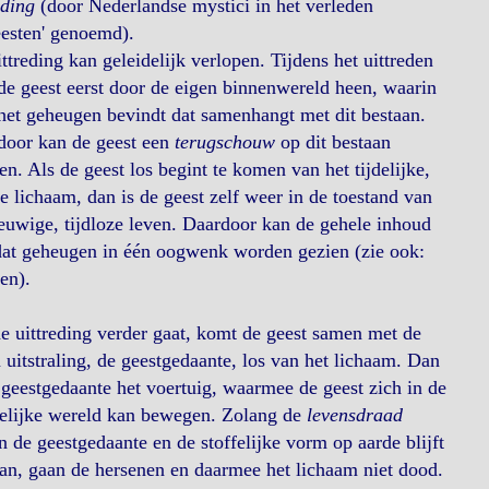
eding
(door Nederlandse mystici in het verleden
eesten' genoemd).
ttreding kan geleidelijk verlopen. Tijdens het uittreden
de geest eerst door de eigen binnenwereld heen, waarin
het geheugen bevindt dat samenhangt met dit bestaan.
door kan de geest een
terugschouw
op dit bestaan
en. Als de geest los begint te komen van het tijdelijke,
e lichaam, dan is de geest zelf weer in de toestand van
euwige, tijdloze leven. Daardoor kan de gehele inhoud
dat geheugen in één oogwenk worden gezien (zie ook:
en).
e uittreding verder gaat, komt de geest samen met de
 uitstraling, de geestgedaante, los van het lichaam. Dan
 geestgedaante het voertuig, waarmee de geest zich in de
telijke wereld kan bewegen. Zolang de
levensdraad
n de geestgedaante en de stoffelijke vorm op aarde blijft
an, gaan de hersenen en daarmee het lichaam niet dood.