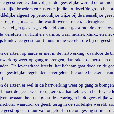
de geest verder, dan volgt in de geestelijke wereld de ontmoe
estelijke broeders en zusters zijn die tot dezelfde groep beh
ddelijke algeest op persoonlijke wijze bij de menselijke geest
bare grens, maar als die wordt overschreden, is terugkeer naar
aar de eigen geestesgesteldheid kan de geest met de ermee 
e werelden van licht en warmte, waar muziek klinkt; en met 
js klinkt. De geest komt thuis in die wereld, die bij de geest 
n de artsen op aarde er niet in de hartwerking, daardoor de 
nwerking weer op gang te brengen, dan raken de hersenen ong
nden. De levensdraad breekt, het lichaam gaat dood en de geest
de geestelijke begeleiders 'overgeleid' (de oude betekenis van 
ld.
n de artsen er wel in de hartwerking weer op gang te brenge
f moet de geest weer terugkeren, afhankelijk van het lot, d
ijven bestaan, heeft de geest de ervaringen in de geestelijke
nschors, waardoor de geest, terug in de stoffelijke wereld, z
e geest op een muur van ongeloof in de omgeving stuiten, d