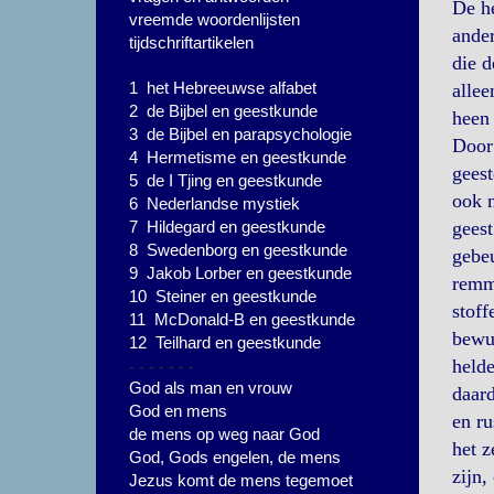
De he
vreemde woordenlijsten
ander
tijdschriftartikelen
die d
1 het Hebreeuwse alfabet
allee
2 de Bijbel en geestkunde
heen 
3 de Bijbel en parapsychologie
Door 
4 Hermetisme en geestkunde
geest
5 de I Tjing en geestkunde
ook 
6 Nederlandse mystiek
7 Hildegard en geestkunde
geest
8 Swedenborg en geestkunde
gebeu
9 Jakob Lorber en geestkunde
remm
10 Steiner en geestkunde
stoff
11 McDonald-B en geestkunde
bewus
12 Teilhard en geestkunde
- - - - - - -
helde
God als man en vrouw
daard
God en mens
en ru
de mens op weg naar God
het z
God, Gods engelen, de mens
zijn,
Jezus komt de mens tegemoet