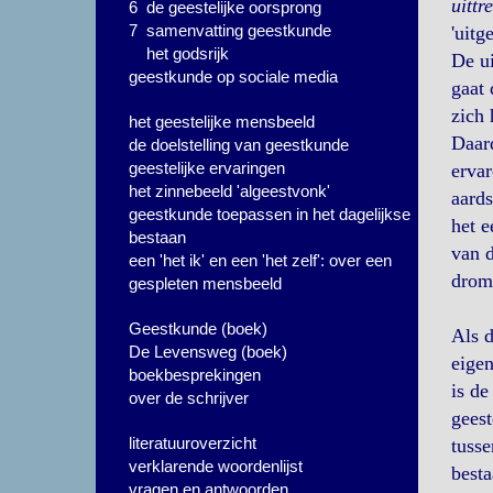
uittr
6 de geestelijke oorsprong
7 samenvatting geestkunde
'uitg
het godsrijk
De ui
geestkunde op sociale media
gaat 
zich 
het geestelijke mensbeeld
Daar
de doelstelling van geestkunde
geestelijke ervaringen
ervar
het zinnebeeld 'algeestvonk'
aards
geestkunde toepassen in het dagelijkse
het e
bestaan
van 
een 'het ik' en een 'het zelf': over een
drom
gespleten mensbeeld
Geestkunde (boek)
Als d
De Levensweg (boek)
eigen
boekbesprekingen
is de
over de schrijver
gees
literatuuroverzicht
tusse
verklarende woordenlijst
besta
vragen en antwoorden