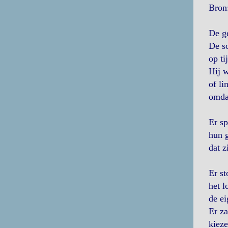
Bron:
De ge
De so
op ti
Hij 
of li
omdat
Er s
hun g
dat z
Er st
het l
de ei
Er za
kiez