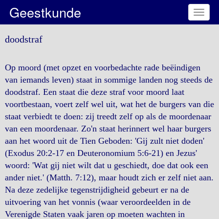
Geestkunde
Toggl
naviga
doodstraf
Op moord (met opzet en voorbedachte rade beëindigen
van iemands leven) staat in sommige landen nog steeds de
doodstraf. Een staat die deze straf voor moord laat
voortbestaan, voert zelf wel uit, wat het de burgers van die
staat verbiedt te doen: zij treedt zelf op als de moordenaar
van een moordenaar. Zo'n staat herinnert wel haar burgers
aan het woord uit de Tien Geboden: 'Gij zult niet doden'
(Exodus 20:2-17 en Deuteronomium 5:6-21) en Jezus'
woord: 'Wat gij niet wilt dat u geschiedt, doe dat ook een
ander niet.' (Matth. 7:12), maar houdt zich er zelf niet aan.
Na deze zedelijke tegenstrijdigheid gebeurt er na de
uitvoering van het vonnis (waar veroordeelden in de
Verenigde Staten vaak jaren op moeten wachten in