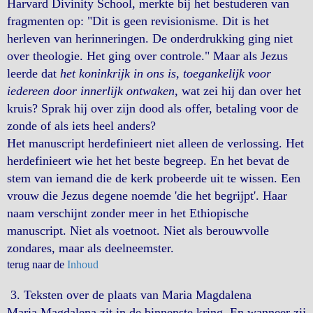
Harvard Divinity School, merkte bij het bestuderen van
fragmenten op: "Dit is geen revisionisme. Dit is het
herleven van herinneringen. De onderdrukking ging niet
over theologie. Het ging over controle." Maar als Jezus
leerde dat
het koninkrijk in ons is, toegankelijk voor
iedereen door innerlijk ontwaken
, wat zei hij dan over het
kruis? Sprak hij over zijn dood als offer, betaling voor de
zonde of als iets heel anders?
Het manuscript herdefinieert niet alleen de verlossing. Het
herdefinieert wie het het beste begreep. En het bevat de
stem van iemand die de kerk probeerde uit te wissen. Een
vrouw die Jezus degene noemde 'die het begrijpt'. Haar
naam verschijnt zonder meer in het Ethiopische
manuscript. Niet als voetnoot. Niet als berouwvolle
zondares, maar als deelneemster.
terug naar de
Inhoud
3. Teksten over de plaats van Maria Magdalena
Maria Magdalena zit in de binnenste kring. En wanneer zij