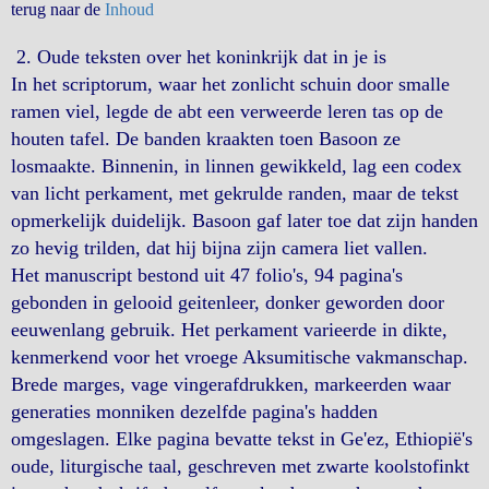
terug naar de
Inhoud
2. Oude teksten over het koninkrijk dat in je is
In het scriptorum, waar het zonlicht schuin door smalle
ramen viel, legde de abt een verweerde leren tas op de
houten tafel. De banden kraakten toen Basoon ze
losmaakte. Binnenin, in linnen gewikkeld, lag een codex
van licht perkament, met gekrulde randen, maar de tekst
opmerkelijk duidelijk. Basoon gaf later toe dat zijn handen
zo hevig trilden, dat hij bijna zijn camera liet vallen.
Het manuscript bestond uit 47 folio's, 94 pagina's
gebonden in gelooid geitenleer, donker geworden door
eeuwenlang gebruik. Het perkament varieerde in dikte,
kenmerkend voor het vroege Aksumitische vakmanschap.
Brede marges, vage vingerafdrukken, markeerden waar
generaties monniken dezelfde pagina's hadden
omgeslagen. Elke pagina bevatte tekst in Ge'ez, Ethiopië's
oude, liturgische taal, geschreven met zwarte koolstofinkt