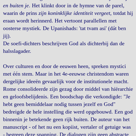
en buiten je
. Het klinkt door in de hymne van de parel,
waarin de prins
zijn koninklijke identiteit vergeet
, totdat hij
eraan wordt herinnerd. Het vertoont parallellen met
oosterse mystiek. De Upanishads: 'tat tvam asi' (dát ben
jij).
De soefi-dichters beschrijven God als dichterbij dan de
halsslagader.
Over culturen en door de eeuwen heen, spreken mystici
met één stem. Maar in het 4e-eeuwse christendom waren
dergelijke ideeën gevaarlijk voor de institutionele macht.
Rome consolideerde zijn gezag door middel van hiërarchie
en geloofsbelijdenis. Een boodschap die verkondigde: "Je
hebt geen bemiddelaar nodig tussen jezelf en God"
bedreigde de hele instelling die werd opgebouwd. Een god
binnenin je betekende geen rijk buiten. De auteur van het
manuscript - of het nu een kopiist, vertaler of getuige was
- begreep deze spanning. De dialogen zijn geen abstracte