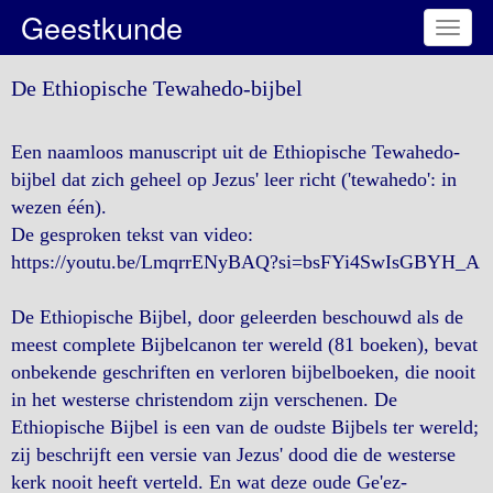
Geestkunde
Toggl
naviga
De Ethiopische Tewahedo-bijbel
Een naamloos manuscript uit de Ethiopische Tewahedo-
bijbel dat zich geheel op Jezus' leer richt ('tewahedo': in
wezen één).
De gesproken tekst van video:
https://youtu.be/LmqrrENyBAQ?si=bsFYi4SwIsGBYH_A
De Ethiopische Bijbel, door geleerden beschouwd als de
meest complete Bijbelcanon ter wereld (81 boeken), bevat
onbekende geschriften en verloren bijbelboeken, die nooit
in het westerse christendom zijn verschenen. De
Ethiopische Bijbel is een van de oudste Bijbels ter wereld;
zij beschrijft een versie van Jezus' dood die de westerse
kerk nooit heeft verteld. En wat deze oude Ge'ez-