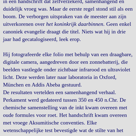
in een handschrift dat zelfverzekerd, samenhangend en
duidelijk vroeg was. Maar de eerste regel stond stil als een
boom. De verborgen uitspraken van de meester aan zijn
uitverkorenen over
het koninkrijk daarbinnen
. Geen enkel
canoniek evangelie draagt ​​die titel. Niets wat hij in drie
jaar had gecatalogiseerd, leek erop.
Hij fotografeerde elke folio met behulp van een draagbare,
digitale camera, aangedreven door een zonnebatterij, die
beelden vastlegde onder zichtbaar infrarood en ultraviolet
licht. Deze werden later naar laboratoria in Oxford,
München en Addis Abeba gestuurd.
De resultaten vertelden een samenhangend verhaal.
Perkament werd gedateerd tussen 350 en 450 n.Chr. De
chemische samenstelling van de inkt kwam overeen met
oude formules voor roet. Het handschrift kwam overeen
met vroege Aksumitische conventies. Elke
wetenschappelijke test bevestigde wat de stilte van het