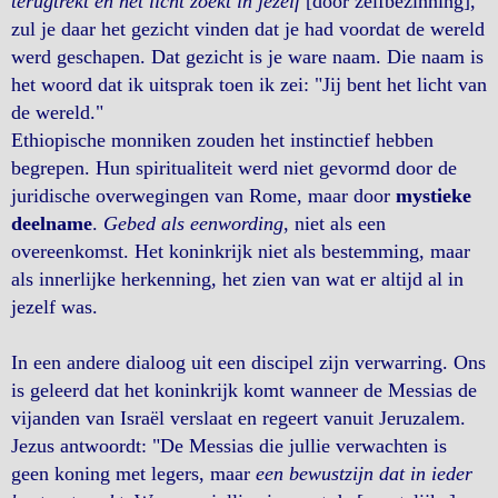
terugtrekt en het licht zoekt in jezelf
[door zelfbezinning],
zul je daar het gezicht vinden dat je had voordat de wereld
werd geschapen. Dat gezicht is je ware naam. Die naam is
het woord dat ik uitsprak toen ik zei: "Jij bent het licht van
de wereld."
Ethiopische monniken zouden het instinctief hebben
begrepen. Hun spiritualiteit werd niet gevormd door de
juridische overwegingen van Rome, maar door
mystieke
deelname
.
Gebed als eenwording
, niet als een
overeenkomst. Het koninkrijk niet als bestemming, maar
als innerlijke herkenning, het zien van wat er altijd al in
jezelf was.
In een andere dialoog uit een discipel zijn verwarring. Ons
is geleerd dat het koninkrijk komt wanneer de Messias de
vijanden van Israël verslaat en regeert vanuit Jeruzalem.
Jezus antwoordt: "De Messias die jullie verwachten is
geen koning met legers, maar
een bewustzijn dat in ieder