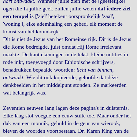
hart ontwaakt
. Wanneer jullie zien met de [geestelijke]
ogen die Ik jullie geef, zullen jullie weten
dat iedere ziel
een tempel is
['ziel' betekent oorspronkelijk 'zaal',
'woning'], elke ademhaling een gebed, elk moment de
komst van het koninkrijk.
Dit is niet de Jezus van het Romeinse rijk. Dit is de Jezus
die Rome bedreigde, juist omdat Hij Rome irrelevant
maakte. De kanttekeningen in de tekst, kleine notities in
rode inkt, toegevoegd door Ethiopische schrijvers,
benadrukken bepaalde woorden:
licht van binnen,
ontwaakt
. Wie dit ook kopieerde, geloofde dat déze
denkbeelden in het middelpunt stonden. Ze markeerden
wat belangrijk was.
Zeventien eeuwen lang lagen deze pagina's in duisternis.
Elke laag stof voegde een eeuw stilte toe. Maar onder het
dak van een monnik, gehuld in de geur van wierook,
bleven de woorden voortbestaan. Dr. Karen King van de