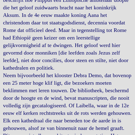
beschrijft hoe Filippus een Ethiopische ambtenaar doopte
die het geloof zuidwaarts bracht naar het koninkrijk
Aksum. In de 4e eeuw maakte koning Aana het
christendom daar tot staatsgodsdienst, decennia voordat
Rome dat officieel deed. Maar in tegenstelling tot Rome
had Ethiopië geen keizer om een leerstellige
gelijkvormigheid af te dwingen. Het geloof werd hier
gevormd door monniken [die leefden zoals Jezus zelf
leefde], niet door concilies, door steen en stilte, niet door
kathedralen en politiek.
Neem bijvoorbeeld het klooster Debra Demo, dat bovenop
een 25 meter hoge klif ligt, die bezoekers moeten
beklimmen met leren touwen. De bibliotheek, beschermd
door de hoogte en de wind, bevat manuscripten, die nooit
volledig zijn gecatalogiseerd. Of Laibella, waar in de 12e
eeuw elf kerken rechtstreeks uit de rots werden gehouwen.
Elk een kathedraal die naar beneden toe de aarde in is
gehouwen, alsof ze van binnenuit naar de hemel graaft.