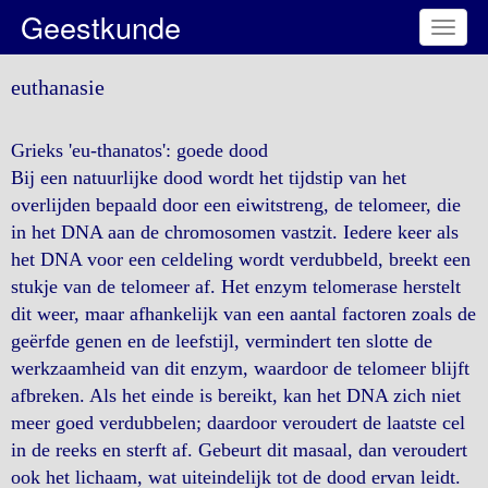
Geestkunde
Toggl
naviga
euthanasie
Grieks 'eu-thanatos': goede dood
Bij een natuurlijke dood wordt het tijdstip van het
overlijden bepaald door een eiwitstreng, de telomeer, die
in het DNA aan de chromosomen vastzit. Iedere keer als
het DNA voor een celdeling wordt verdubbeld, breekt een
stukje van de telomeer af. Het enzym telomerase herstelt
dit weer, maar afhankelijk van een aantal factoren zoals de
geërfde genen en de leefstijl, vermindert ten slotte de
werkzaamheid van dit enzym, waardoor de telomeer blijft
afbreken. Als het einde is bereikt, kan het DNA zich niet
meer goed verdubbelen; daardoor veroudert de laatste cel
in de reeks en sterft af. Gebeurt dit masaal, dan veroudert
ook het lichaam, wat uiteindelijk tot de dood ervan leidt.