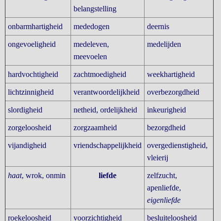
belangstelling
onbarmhartigheid
mededogen
deernis
ongevoeligheid
medeleven,
medelijden
meevoelen
hardvochtigheid
zachtmoedigheid
weekhartigheid
lichtzinnigheid
verantwoordelijkheid
overbezorgdheid
slordigheid
netheid, ordelijkheid
inkeurigheid
zorgeloosheid
zorgzaamheid
bezorgdheid
vijandigheid
vriendschappelijkheid
overgedienstigheid,
vleierij
haat
, wrok, onmin
liefde
zelfzucht,
apenliefde,
eigenliefde
roekeloosheid
voorzichtigheid
besluiteloosheid