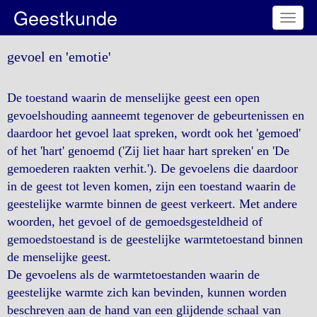
Geestkunde
Toggl
naviga
gevoel en 'emotie'
De toestand waarin de menselijke geest een open
gevoelshouding aanneemt tegenover de gebeurtenissen en
daardoor het gevoel laat spreken, wordt ook het 'gemoed'
of het 'hart' genoemd ('Zij liet haar hart spreken' en 'De
gemoederen raakten verhit.'). De gevoelens die daardoor
in de geest tot leven komen, zijn een toestand waarin de
geestelijke warmte binnen de geest verkeert. Met andere
woorden, het gevoel of de gemoedsgesteldheid of
gemoedstoestand is de geestelijke warmtetoestand binnen
de menselijke geest.
De gevoelens als de warmtetoestanden waarin de
geestelijke warmte zich kan bevinden, kunnen worden
beschreven aan de hand van een glijdende schaal van