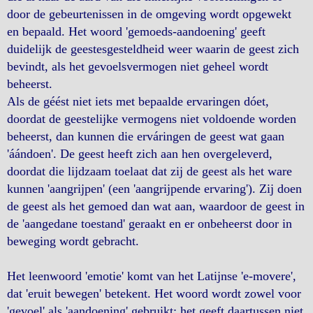
door de gebeurtenissen in de omgeving wordt opgewekt
en bepaald. Het woord 'gemoeds-aandoening' geeft
duidelijk de geestesgesteldheid weer waarin de geest zich
bevindt, als het gevoelsvermogen niet geheel wordt
beheerst.
Als de géést niet iets met bepaalde ervaringen dóet,
doordat de geestelijke vermogens niet voldoende worden
beheerst, dan kunnen die erváringen de geest wat gaan
'áándoen'. De geest heeft zich aan hen overgeleverd,
doordat die lijdzaam toelaat dat zij de geest als het ware
kunnen 'aangrijpen' (een 'aangrijpende ervaring'). Zij doen
de geest als het gemoed dan wat aan, waardoor de geest in
de 'aangedane toestand' geraakt en er onbeheerst door in
beweging wordt gebracht.
Het leenwoord 'emotie' komt van het Latijnse 'e-movere',
dat 'eruit bewegen' betekent. Het woord wordt zowel voor
'gevoel' als 'aandoening' gebruikt; het geeft daartussen niet