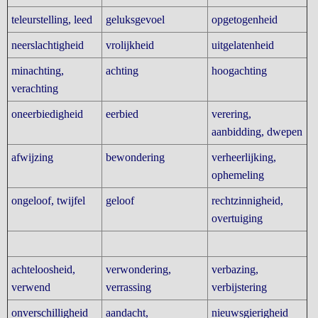
teleurstelling, leed
geluksgevoel
opgetogenheid
neerslachtigheid
vrolijkheid
uitgelatenheid
minachting,
achting
hoogachting
verachting
oneerbiedigheid
eerbied
verering,
aanbidding, dwepen
afwijzing
bewondering
verheerlijking,
ophemeling
ongeloof, twijfel
geloof
rechtzinnigheid,
overtuiging
achteloosheid,
verwondering,
verbazing,
verwend
verrassing
verbijstering
onverschilligheid
aandacht,
nieuwsgierigheid