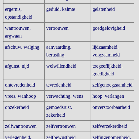
ergernis,
geduld, kalmte
gelatenheid
opstandigheid
wantrouwen,
vertrouwen
goedgelovigheid
argwaan
afschuw, walging
aanvaarding,
lijdzaamheid,
berusting
volgzaamheid
afgunst, nijd
welwillendheid
toegeeflijkheid,
goedigheid
ontevredenheid
tevredenheid
zelfgenoegzaamheid
vrees, wanhoop
verwachting, wens
hoop, verlangen
onzekerheid
gemoedsrust,
onverstoorbaarheid
zekerheid
zelfwantrouwen
zelfvertrouwen
zelfverzekerdheid
verlegenheid,
zelfbewustheid
zelfingenomenheid,