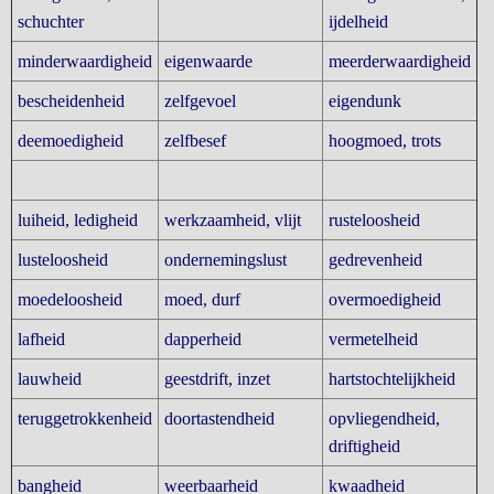
schuchter
ijdelheid
minderwaardigheid
eigenwaarde
meerderwaardigheid
bescheidenheid
zelfgevoel
eigendunk
deemoedigheid
zelfbesef
hoogmoed, trots
luiheid, ledigheid
werkzaamheid, vlijt
rusteloosheid
lusteloosheid
ondernemingslust
gedrevenheid
moedeloosheid
moed, durf
overmoedigheid
lafheid
dapperheid
vermetelheid
lauwheid
geestdrift, inzet
hartstochtelijkheid
teruggetrokkenheid
doortastendheid
opvliegendheid,
driftigheid
bangheid
weerbaarheid
kwaadheid