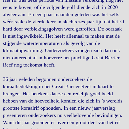
Het rif was deze periode van massale verbleking nog niet
eens te boven, of de volgende golf diende zich in 2020
alweer aan. En een paar maanden geleden was het zelfs
wéér raak: de vierde keer in slechts zes jaar tijd dat het rif
hard door verblekingsgolven werd getroffen. De oorzaak
is niet ingewikkeld. Het heeft allemaal te maken met de
stijgende watertemperaturen als gevolg van de
klimaatopwarming. Onderzoekers vroegen zich dan ook
niet onterecht af in hoeverre het prachtige Great Barrier
Reef nog toekomst heeft.
36 jaar geleden begonnen onderzoekers de
koraalbedekking in het Great Barrier Reef in kaart te
brengen. Het betekent dat ze een redelijk goed beeld
hebben van de hoeveelheid koralen die zich in ’s werelds
grootste koraalrif ophouden. In een nieuw jaarverslag
presenteren onderzoekers nu veelbelovende bevindingen.
Want dit jaar groeiden er over een groot deel van het rif