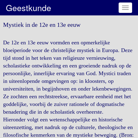
Geestkunde
Toggl
naviga
Mystiek in de 12e en 13e eeuw
De 12e en 13e eeuw vormden een opmerkelijke
bloeiperiode voor de christelijke mystiek in Europa. Deze
tijd stond in het teken van religieuze vernieuwing,
scholastieke ontwikkeling en een groeiende nadruk op de
persoonlijke, innerlijke ervaring van God. Mystici traden
in uiteenlopende omgevingen op: in kloosters, op
universiteiten, in begijnhoven en onder lekenbewegingen.
Ze zochten een rechtstreekse, ervaarbare eenheid met het
goddelijke, voorbij de zuiver rationele of dogmatische
benadering die in de scholastiek overheerste.
Hieronder volgt een wetenschappelijke en historische
uiteenzetting, met nadruk op de culturele, theologische en
filosofische kenmerken van de mystieke beweging. (Bron: