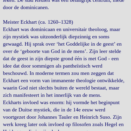
leken. De stad Keulen was een belangrijk centrum, mede
door de dominicanen.
Meister Eckhart (ca. 1260–1328)
Eckhart was dominicaan en universitair theoloog, maar
zijn mystiek was uitzonderlijk diepzinnig en soms
gewaagd. Hij sprak over ‘het Goddelijke in de geest’ en
over de ‘geboorte van God in de mens’. Zijn leer stelde
dat de geest in zijn diepste grond één is met God - een
idee dat door sommigen als pantheïstisch werd
beschouwd. In moderne termen zou men zeggen dat
Eckhart een vorm van immanente theologie ontwikkelde,
waarin God niet slechts buiten de wereld bestaat, maar
zich manifesteert in het innerlijk van de mens.
Eckharts invloed was enorm: hij vormde het beginpunt
van de Duitse mystiek, die in de 14e eeuw werd
voortgezet door Johannes Tauler en Heinrich Suso. Zijn
werk kreeg later ook invloed op filosofen zoals Hegel en