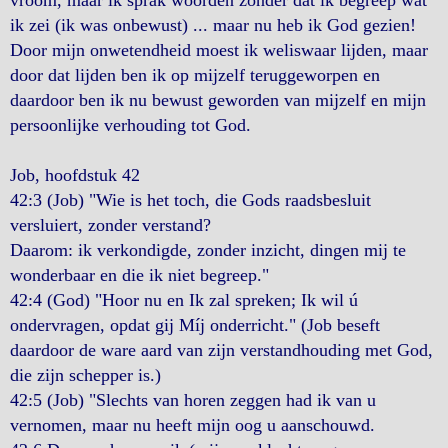
vroom, maar ik sprak woorden zonder dat ik begreep wat
ik zei (ik was onbewust) ... maar nu heb ik God gezien!
Door mijn onwetendheid moest ik weliswaar lijden, maar
door dat lijden ben ik op mijzelf teruggeworpen en
daardoor ben ik nu bewust geworden van mijzelf en mijn
persoonlijke verhouding tot God.
Job, hoofdstuk 42
42:3 (Job) "Wie is het toch, die Gods raadsbesluit
versluiert, zonder verstand?
Daarom: ik verkondigde, zonder inzicht, dingen mij te
wonderbaar en die ik niet begreep."
42:4 (God) "Hoor nu en Ik zal spreken; Ik wil ú
ondervragen, opdat gij Míj onderricht." (Job beseft
daardoor de ware aard van zijn verstandhouding met God,
die zijn schepper is.)
42:5 (Job) "Slechts van horen zeggen had ik van u
vernomen, maar nu heeft mijn oog u aanschouwd.