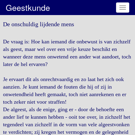
Geestkunde
Toggl
naviga
De onschuldig lijdende mens
De vraag is: Hoe kan iemand die onbewust is van zichzelf
als geest, maar wel over een vrije keuze beschikt en
wanneer deze mens onwetend een ander wat aandoet, toch
later de hel ervaren?
Je ervaart dit als onrechtvaardig en zo laat het zich ook
aanzien. Je kunt iemand de fouten die hij of zij in
onwetendheid heeft gemaakt, toch niet aanrekenen en er
toch zeker niet voor straffen!
De algeest, als de enige, ging er - door de behoefte een
ander lief te kunnen hebben - ooit toe over, in zichzelf het
tegendeel van zichzelf in de vorm van vele algeestvonken
te verdichten; zij kregen het vermogen en de gelegenheid