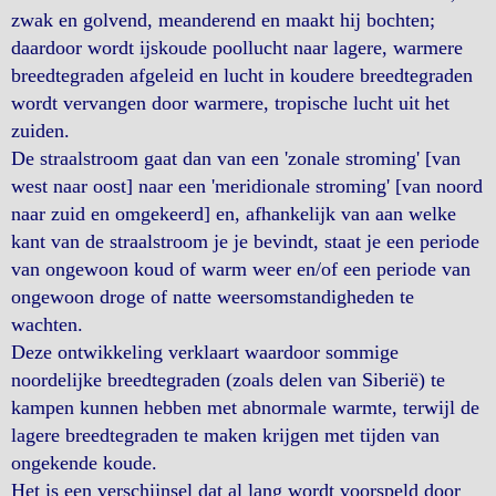
zwak en golvend, meanderend en maakt hij bochten;
daardoor wordt ijskoude poollucht naar lagere, warmere
breedtegraden afgeleid en lucht in koudere breedtegraden
wordt vervangen door warmere, tropische lucht uit het
zuiden.
De straalstroom gaat dan van een 'zonale stroming' [van
west naar oost] naar een 'meridionale stroming' [van noord
naar zuid en omgekeerd] en, afhankelijk van aan welke
kant van de straalstroom je je bevindt, staat je een periode
van ongewoon koud of warm weer en/of een periode van
ongewoon droge of natte weersomstandigheden te
wachten.
Deze ontwikkeling verklaart waardoor sommige
noordelijke breedtegraden (zoals delen van Siberië) te
kampen kunnen hebben met abnormale warmte, terwijl de
lagere breedtegraden te maken krijgen met tijden van
ongekende koude.
Het is een verschijnsel dat al lang wordt voorspeld door