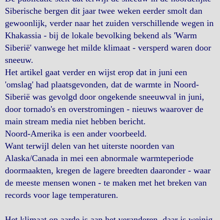
Siberische bergen dit jaar twee weken eerder smolt dan
gewoonlijk, verder naar het zuiden verschillende wegen in
Khakassia - bij de lokale bevolking bekend als 'Warm
Siberië' vanwege het milde klimaat - versperd waren door
sneeuw.
Het artikel gaat verder en wijst erop dat in juni een
'omslag' had plaatsgevonden, dat de warmte in Noord-
Siberië was gevolgd door ongekende sneeuwval in juni,
door tornado's en overstromingen - nieuws waarover de
main stream media niet hebben bericht.
Noord-Amerika is een ander voorbeeld.
Want terwijl delen van het uiterste noorden van
Alaska/Canada in mei een abnormale warmteperiode
doormaakten, kregen de lagere breedten daaronder - waar
de meeste mensen wonen - te maken met het breken van
records voor lage temperaturen.
Het klimaat op aarde is aan het veranderen, daar is weinig