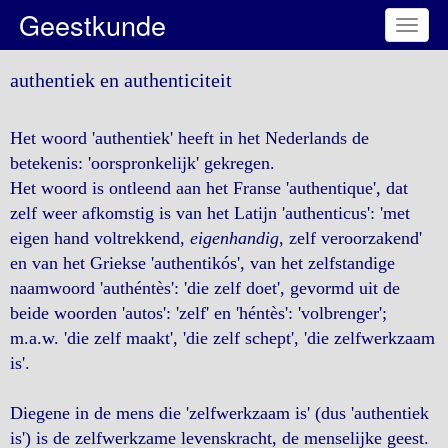
Geestkunde
Toggl
naviga
authentiek en authenticiteit
Het woord 'authentiek' heeft in het Nederlands de
betekenis: 'oorspronkelijk' gekregen.
Het woord is ontleend aan het Franse 'authentique', dat
zelf weer afkomstig is van het Latijn 'authenticus': 'met
eigen hand voltrekkend,
eigenhandig
, zelf veroorzakend'
en van het Griekse 'authentikós', van het zelfstandige
naamwoord 'authéntès': 'die zelf doet', gevormd uit de
beide woorden 'autos': 'zelf' en 'héntès': 'volbrenger';
m.a.w. 'die zelf maakt', 'die zelf schept', 'die zelfwerkzaam
is'.
Diegene in de mens die 'zelfwerkzaam is' (dus 'authentiek
is') is de zelfwerkzame levenskracht, de menselijke geest.