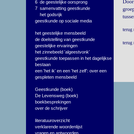
Door 
6 de geestelijke oorsprong
7 samenvatting geestkunde
groep
het godsrijk
tusse
geestkunde op sociale media
terug
het geestelijke mensbeeld
de doelstelling van geestkunde
terug
geestelijke ervaringen
het zinnebeeld 'algeestvonk'
geestkunde toepassen in het dagelijkse
bestaan
een 'het ik' en een 'het zelf': over een
gespleten mensbeeld
Geestkunde (boek)
De Levensweg (boek)
boekbesprekingen
over de schrijver
literatuuroverzicht
verklarende woordenlijst
vragen en antwoorden