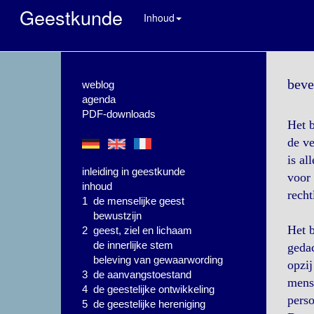
Geestkunde
Inhoud
beve
weblog
agenda
PDF-downloads
Het b
de ve
is al
inleiding in geestkunde
voor 
inhoud
recht
1 de menselijke geest
bewustzijn
Het 
2 geest, ziel en lichaam
de innerlijke stem
gedac
beleving van gewaarwording
opzij
3 de aanvangstoestand
mens
4 de geestelijke ontwikkeling
perso
5 de geestelijke hereniging