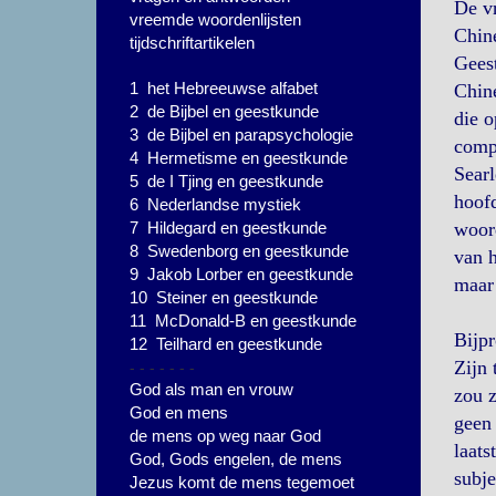
De vr
vreemde woordenlijsten
Chine
tijdschriftartikelen
Gees
1 het Hebreeuwse alfabet
Chine
2 de Bijbel en geestkunde
die o
3 de Bijbel en parapsychologie
compl
4 Hermetisme en geestkunde
Searl
5 de I Tjing en geestkunde
hoofd
6 Nederlandse mystiek
7 Hildegard en geestkunde
woord
8 Swedenborg en geestkunde
van h
9 Jakob Lorber en geestkunde
maar 
10 Steiner en geestkunde
11 McDonald-B en geestkunde
Bijpr
12 Teilhard en geestkunde
- - - - - - -
Zijn 
God als man en vrouw
zou z
God en mens
geen 
de mens op weg naar God
laats
God, Gods engelen, de mens
subje
Jezus komt de mens tegemoet