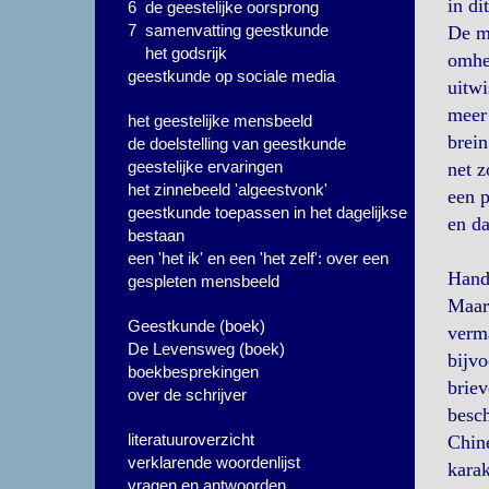
in di
6 de geestelijke oorsprong
7 samenvatting geestkunde
De me
het godsrijk
omhee
geestkunde op sociale media
uitwi
meer 
het geestelijke mensbeeld
brein
de doelstelling van geestkunde
geestelijke ervaringen
net z
het zinnebeeld 'algeestvonk'
een p
geestkunde toepassen in het dagelijkse
en da
bestaan
een 'het ik' en een 'het zelf': over een
Hand
gespleten mensbeeld
Maar 
Geestkunde (boek)
verma
De Levensweg (boek)
bijvo
boekbesprekingen
briev
over de schrijver
besch
literatuuroverzicht
Chine
verklarende woordenlijst
karak
vragen en antwoorden