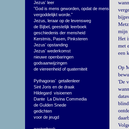
wanne
Jezus' leer
"God is mens geworden, opdat de mens
verge
vergoddelijkt worde."
bijpr
Jezus, leraar op de levensweg
Metzi
de Bijbel, geestelijk leerboek
mijn 
geschiedenis der mensheid
Het i
Kerstmis, Pasen, Pinksteren
Jezus' opstanding
met e
Jezus' wederkomst
een k
nieuwe openbaringen
godsaanwijzingen
Op Me
de viereenheid of quaterniteit
bewu
Pythagoras' getallenleer
'De v
Sint Joris en de draak
wanne
Hildegard visioenen
datav
Dante La Divina Commedia
blind
de Gulden Snede
ontde
gedichten
voor de jeugd
daarb
Volge
gastenboek