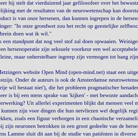
er hij stelt dat vierduizend jaar gefilosofeer over het bewust
lijking met de resultaten van de neurowetenschap kan doorstaan
oduct is van onze hersenen, dan kunnen ingrepen in de hersen
nger: "In onze grondwet zou het recht op geestelijke zelfbes
brein doen wat ik wil."
s een standpunt dat nog veel stof zal doen opwaaien. Weinige
en hersenoperatie zijn seksuele voorkeur een wel acceptabele
leine, maar onherstelbare ingreep zijn vermogen tot bang zijn
tzingers website Open Mind (open-mind.net) staat een uitgebr
stzijn. Onder de auteurs is ook de Amsterdamse neuroweten
rije wil bestaat niet'), die het probleem pragmatischer benade
er is bij een mens sprake van 'kijken' - met bewuste aandach
erwerking? Uit allerlei experimenten blijkt dat mensen veel me
 kunnen zijn voor dingen die hun netvliezen wel degelijk regi
kken, zoals een figuur verborgen in een chaotische verzamelin
ij zijn neuronen betrokken in een groot gedeelte van de herse
ns Lamme sluit dit aan bij de studie van patiënten in diverse