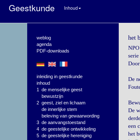
Geestkunde
Inhoud
het 
weblog
agenda
NPO 
PDF-downloads
serie
Door:
inleiding in geestkunde
De ne
inhoud
Foute
1 de menselijke geest
bewustzijn
Bewus
2 geest, ziel en lichaam
de innerlijke stem
De we
beleving van gewaarwording
derde
3 de aanvangstoestand
een c
4 de geestelijke ontwikkeling
het b
5 de geestelijke hereniging