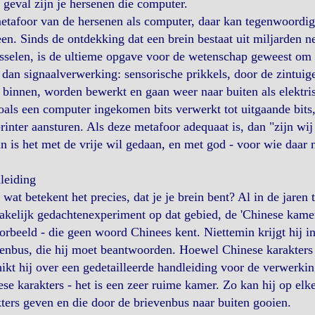
t geval zijn je hersenen die computer.
tafoor van de hersenen als computer, daar kan tegenwoordig
n. Sinds de ontdekking dat een brein bestaat uit miljarden ne
sselen, is de ultieme opgave voor de wetenschap geweest om g
dan signaalverwerking: sensorische prikkels, door de zintuige
 binnen, worden bewerkt en gaan weer naar buiten als elektris
oals een computer ingekomen bits verwerkt tot uitgaande bits,
rinter aansturen. Als deze metafoor adequaat is, dan "zijn w
n is het met de vrije wil gedaan, en met god - voor wie daar 
leiding
wat betekent het precies, dat je je brein bent? Al in de jaren 
kelijk gedachtenexperiment op dat gebied, de 'Chinese kamer'
orbeeld - die geen woord Chinees kent. Niettemin krijgt hij in
enbus, die hij moet beantwoorden. Hoewel Chinese karakters v
ikt hij over een gedetailleerde handleiding voor de verwerki
se karakters - het is een zeer ruime kamer. Zo kan hij op elk
ters geven en die door de brievenbus naar buiten gooien.