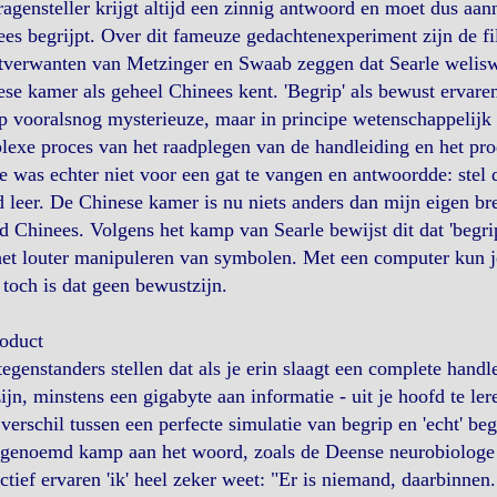
agensteller krijgt altijd een zinnig antwoord en moet dus aa
es begrijpt. Over dit fameuze gedachtenexperiment zijn de filo
tverwanten van Metzinger en Swaab zeggen dat Searle welisw
se kamer als geheel Chinees kent. 'Begrip' als bewust ervaren
p vooralsnog mysterieuze, maar in principe wetenschappelijk 
exe proces van het raadplegen van de handleiding en het pr
e was echter niet voor een gat te vangen en antwoordde: stel 
 leer. De Chinese kamer is nu niets anders dan mijn eigen bre
 Chinees. Volgens het kamp van Searle bewijst dit dat 'begrip'
et louter manipuleren van symbolen. Met een computer kun je 
toch is dat geen bewustzijn.
oduct
tegenstanders stellen dat als je erin slaagt een complete handl
ijn, minstens een gigabyte aan informatie - uit je hoofd te ler
verschil tussen een perfecte simulatie van begrip en 'echt' begr
tgenoemd kamp aan het woord, zoals de Deense neurobiologe 
ctief ervaren 'ik' heel zeker weet: "Er is niemand, daarbinnen