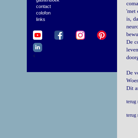
coma 
contact
'met 
colofon
is, d
links
neuro
bewus
De co
leven
<
door
De vo
Woen
Dit a
terug
terug