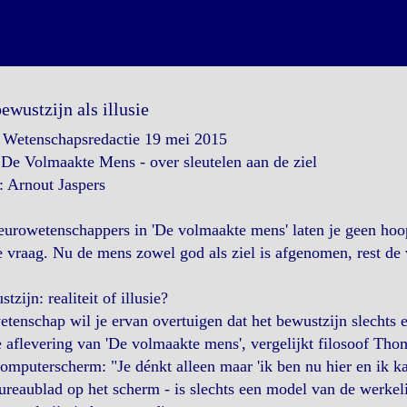
bewustzijn als illusie
Wetenschapsredactie 19 mei 2015
 De Volmaakte Mens - over sleutelen aan de ziel
 Arnout Jaspers
urowetenschappers in 'De volmaakte mens' laten je geen hoop:
 vraag. Nu de mens zowel god als ziel is afgenomen, rest de v
tzijn: realiteit of illusie?
tenschap wil je ervan overtuigen dat het bewustzijn slechts een
 aflevering van 'De volmaakte mens', vergelijkt filosoof Thom
omputerscherm: "Je dénkt alleen maar 'ik ben nu hier en ik ka
ureaublad op het scherm - is slechts een model van de werkel