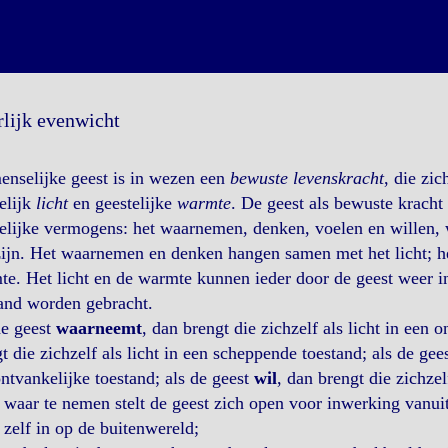
rlijk evenwicht
nselijke geest is in wezen een
bewuste levenskracht
, die zi
elijk
licht
en geestelijke
warmte
. De geest als bewuste krach
elijke vermogens: het waarnemen, denken, voelen en willen, w
ijn. Het waarnemen en denken hangen samen met het licht; h
e. Het licht en de warmte kunnen ieder door de geest weer 
and worden gebracht.
de geest
waarneemt
, dan brengt die zichzelf als licht in een 
t die zichzelf als licht in een scheppende toestand; als de gee
ntvankelijke toestand; als de geest
wil
, dan brengt die zichze
waar te nemen stelt de geest zich open voor inwerking vanuit
 zelf in op de buitenwereld;