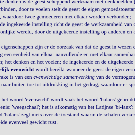
te denken is de geest scheppend werkzaam met denkbeelden (l
rbinden, door te voelen stelt de geest de eigen gemoedstoest
t, waardoor twee gemoederen met elkaar worden verbonden;
de ingekeerde instelling richt de geest de werkzaamheid van 
onlijke wereld, door de uitgekeerde instelling op anderen en 
eigenschappen zijn er de oorzaak van dat de geest in wezen 
g een eenheid van elkaar aanvullende en met elkaar samenha
n; het denken en het voelen; de ingekeerde en de uitgekeerde i
rlijk evenwicht
wordt bereikt wanneer de geest de eigen verm
rake is van een
evenwichtige samenwerking
van de vermogens.
naar buiten toe tot uitdrukking in het gedrag, waardoor er sp
. het woord 'evenwicht' wordt vaak het woord 'balans' gebruikt
enis: 'weegschaal'; het is afkomstig van het Latijnse 'bi-lanx':
 'balans' zegt niets over de toestand waarin de schalen verkere
ide evenveel gewicht rust.