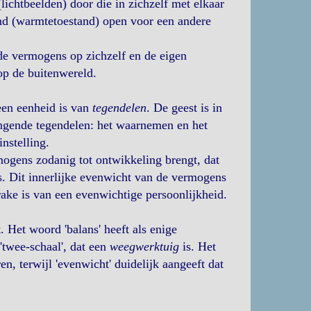
ichtbeelden) door die in zichzelf met elkaar
and (warmtetoestand) open voor een andere
de vermogens op zichzelf en de eigen
op de buitenwereld.
een eenheid is van
tegendelen
. De geest is in
ngende tegendelen: het waarnemen en het
nstelling.
ogens zodanig tot ontwikkeling brengt, dat
 Dit innerlijke evenwicht van de vermogens
rake is van een evenwichtige persoonlijkheid.
. Het woord 'balans' heeft als enige
 'twee-schaal', dat een
weegwerktuig
is. Het
n, terwijl 'evenwicht' duidelijk aangeeft dat