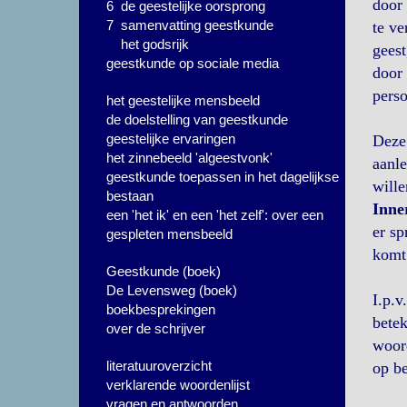
door 
6 de geestelijke oorsprong
7 samenvatting geestkunde
te ve
het godsrijk
gees
geestkunde op sociale media
door 
perso
het geestelijke mensbeeld
de doelstelling van geestkunde
geestelijke ervaringen
Deze 
het zinnebeeld 'algeestvonk'
aanle
geestkunde toepassen in het dagelijkse
wille
bestaan
Inne
een 'het ik' en een 'het zelf': over een
er sp
gespleten mensbeeld
komt 
Geestkunde (boek)
De Levensweg (boek)
I.p.v
boekbesprekingen
betek
over de schrijver
woord
literatuuroverzicht
op be
verklarende woordenlijst
vragen en antwoorden