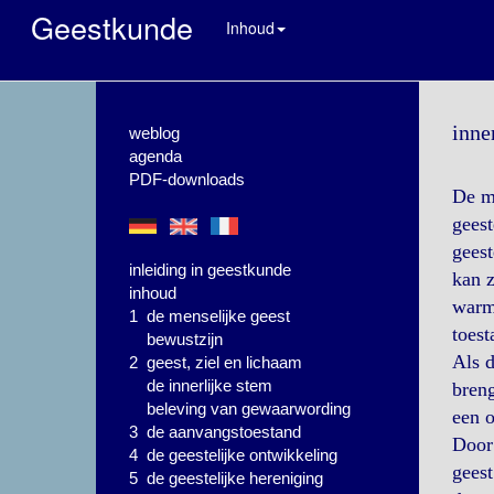
Geestkunde
Inhoud
inne
weblog
agenda
PDF-downloads
De me
geest
geest
inleiding in geestkunde
kan z
inhoud
warmt
1 de menselijke geest
toest
bewustzijn
Als 
2 geest, ziel en lichaam
de innerlijke stem
breng
beleving van gewaarwording
een o
3 de aanvangstoestand
Door 
4 de geestelijke ontwikkeling
geest
5 de geestelijke hereniging