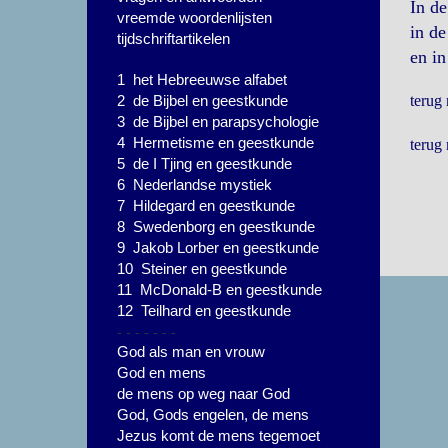
In de
vreemde woordenlijsten
in de
tijdschriftartikelen
en in
1 het Hebreeuwse alfabet
2 de Bijbel en geestkunde
terug
3 de Bijbel en parapsychologie
4 Hermetisme en geestkunde
terug
5 de I Tjing en geestkunde
6 Nederlandse mystiek
7 Hildegard en geestkunde
8 Swedenborg en geestkunde
9 Jakob Lorber en geestkunde
10 Steiner en geestkunde
11 McDonald-B en geestkunde
12 Teilhard en geestkunde
- - - - - - -
God als man en vrouw
God en mens
de mens op weg naar God
God, Gods engelen, de mens
Jezus komt de mens tegemoet