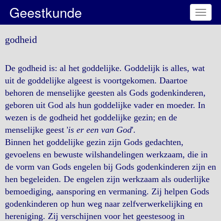
Geestkunde
Toggl
naviga
godheid
De godheid is: al het goddelijke. Goddelijk is alles, wat
uit de goddelijke algeest is voortgekomen. Daartoe
behoren de menselijke geesten als Gods godenkinderen,
geboren uit God als hun goddelijke vader en moeder. In
wezen is de godheid het goddelijke gezin; en de
menselijke geest '
is er een van God
'.
Binnen het goddelijke gezin zijn Gods gedachten,
gevoelens en bewuste wilshandelingen werkzaam, die in
de vorm van Gods engelen bij Gods godenkinderen zijn en
hen begeleiden. De engelen zijn werkzaam als ouderlijke
bemoediging, aansporing en vermaning. Zij helpen Gods
godenkinderen op hun weg naar zelfverwerkelijking en
hereniging. Zij verschijnen voor het geestesoog in