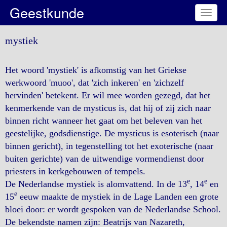
Geestkunde
Toggl
naviga
mystiek
Het woord 'mystiek' is afkomstig van het Griekse
werkwoord 'muoo', dat 'zich inkeren' en 'zichzelf
hervinden' betekent. Er wil mee worden gezegd, dat het
kenmerkende van de mysticus is, dat hij of zij zich naar
binnen richt wanneer het gaat om het beleven van het
geestelijke, godsdienstige. De mysticus is esoterisch (naar
binnen gericht), in tegenstelling tot het exoterische (naar
buiten gerichte) van de uitwendige vormendienst door
priesters in kerkgebouwen of tempels.
e
e
De Nederlandse mystiek is alomvattend. In de 13
, 14
en
e
15
eeuw maakte de mystiek in de Lage Landen een grote
bloei door: er wordt gespoken van de Nederlandse School.
De bekendste namen zijn: Beatrijs van Nazareth,