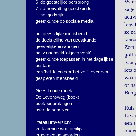
Wann
6 de geestelijke oorsprong
7 samenvatting geestkunde
zagen
het godsrijk
activ
geestkunde op sociale media
begaf
ze za
het geestelijke mensbeeld
keuz
de doelstelling van geestkunde
geestelijke ervaringen
Zo'n 
het zinnebeeld 'algeestvonk'
golf 
geestkunde toepassen in het dagelijkse
gaan,
bestaan
iets 
een 'het ik' en een 'het zelf': over een
waari
gespleten mensbeeld
of na
Geestkunde (boek)
Beng
De Levensweg (boek)
boekbesprekingen
Rui
over de schrijver
De ac
literatuuroverzicht
een s
verklarende woordenlijst
onder
vragen en antwoorden