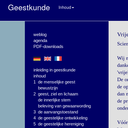
Geestkunde
Inhoud
Vrij
weblog
agenda
Scien
PDF-downloads
Wij 
danke
inleiding in geestkunde
'vrije
inhoud
De on
1 de menselijke geest
de op
bewustzijn
dan m
2 geest, ziel en lichaam
de innerlijke stem
de p
beleving van gewaarwording
onder
3 de aanvangstoestand
4 de geestelijke ontwikkeling
Vóór
5 de geestelijke hereniging