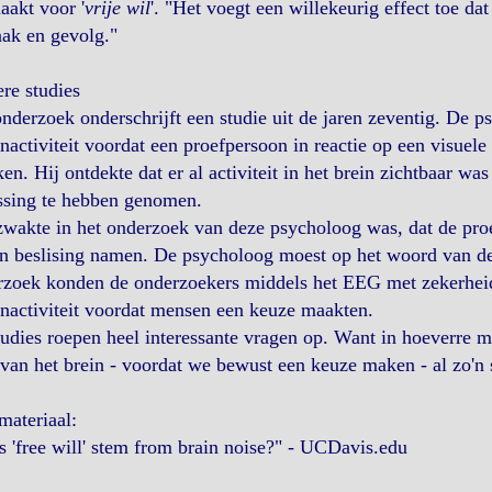
aakt voor '
vrije wil
'. "Het voegt een willekeurig effect toe dat
ak en gevolg."
ere studies
nderzoek onderschrijft een studie uit de jaren zeventig. De 
nactiviteit voordat een proefpersoon in reactie op een visuele
en. Hij ontdekte dat er al activiteit in het brein zichtbaar w
ssing te hebben genomen.
zwakte in het onderzoek van deze psycholoog was, dat de pr
n beslising namen. De psycholoog moest op het woord van de
zoek konden de onderzoekers middels het EEG met zekerheid 
nactiviteit voordat mensen een keuze maakten.
udies roepen heel interessante vragen op. Want in hoeverre ma
 van het brein - voordat we bewust een keuze maken - al zo'n 
materiaal:
 'free will' stem from brain noise?" - UCDavis.edu