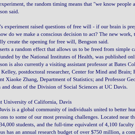
xperiment, the random timing means that "we know people ar
son said.
's experiment raised questions of free will - if our brain is p
how do we make a conscious decision to act? The new work, 
lly create the opening for free will, Bengson said.
nserts a random effect that allows us to be freed from simple 
unded by the National Institutes of Health, was published onl
on is also currently a visiting assistant professor at Bates C
Kelley, postdoctoral researcher, Center for Mind and Brain;
nt Xiaoke Zhang, Department of Statistics; and Professor G
 and dean of the Division of Social Sciences at UC Davis.
 University of California, Davis
vis is a global community of individuals united to better hu
ions to some of our most pressing challenges. Located near th
34,000 students, and the full-time equivalent of 4,100 facult
s has an annual research budget of over $750 million, a co