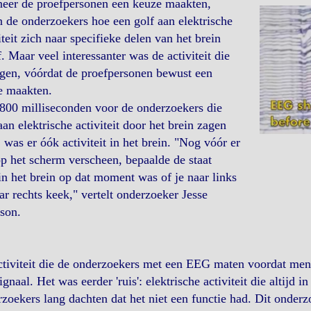
eer de proefpersonen een keuze maakten,
 de onderzoekers hoe een golf aan elektrische
iteit zich naar specifieke delen van het brein
. Maar veel interessanter was de activiteit die
gen, vóórdat de proefpersonen bewust een
e maakten.
800 milliseconden voor de onderzoekers die
aan elektrische activiteit door het brein zagen
 was er óók activiteit in het brein. "Nog vóór er
op het scherm verscheen, bepaalde de staat
n het brein op dat moment was of je naar links
ar rechts keek," vertelt onderzoeker Jesse
son.
s
tiviteit die de onderzoekers met een EEG maten voordat men
ignaal. Het was eerder 'ruis': elektrische activiteit die altijd 
zoekers lang dachten dat het niet een functie had. Dit onderz