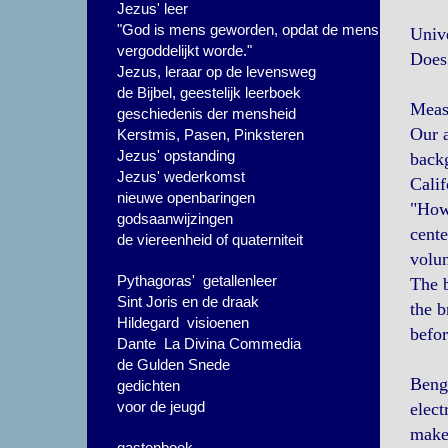
Jezus' leer
"God is mens geworden, opdat de mens
Unive
vergoddelijkt worde."
Does 
Jezus, leraar op de levensweg
de Bijbel, geestelijk leerboek
Meas
geschiedenis der mensheid
Our a
Kerstmis, Pasen, Pinksteren
Jezus' opstanding
backg
Jezus' wederkomst
Calif
nieuwe openbaringen
"How 
godsaanwijzingen
cente
de viereenheid of quaterniteit
volun
Pythagoras' getallenleer
The b
Sint Joris en de draak
the b
Hildegard visioenen
befor
Dante La Divina Commedia
de Gulden Snede
Bengs
gedichten
voor de jeugd
elect
make 
gastenboek