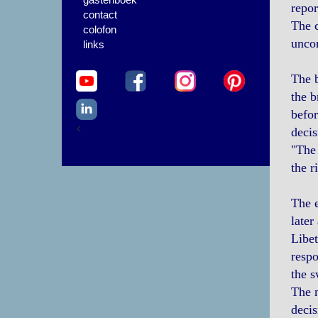
repor
contact
The c
colofon
uncon
links
The b
the b
befor
<
decis
"The 
the r
The 
later
Libet
respo
the s
The n
decis