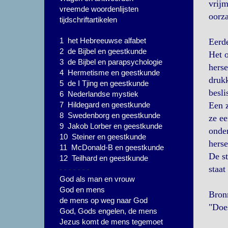
vrijm
vreemde woordenlijsten
oorza
tijdschriftartikelen
1 het Hebreeuwse alfabet
Eerd
2 de Bijbel en geestkunde
Het o
3 de Bijbel en parapsychologie
herse
4 Hermetisme en geestkunde
drukk
5 de I Tjing en geestkunde
besli
6 Nederlandse mystiek
7 Hildegard en geestkunde
Een 
8 Swedenborg en geestkunde
ze ee
9 Jakob Lorber en geestkunde
onder
10 Steiner en geestkunde
herse
11 McDonald-B en geestkunde
De st
12 Teilhard en geestkunde
- - - - - - -
staat
God als man en vrouw
God en mens
Bron
de mens op weg naar God
"Does
God, Gods engelen, de mens
Jezus komt de mens tegemoet