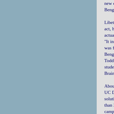
new e
Beng
Libet
act, 
actua
"It i
was f
Bengs
Todd 
stude
Brain
About
UC Da
solut
than 
campu