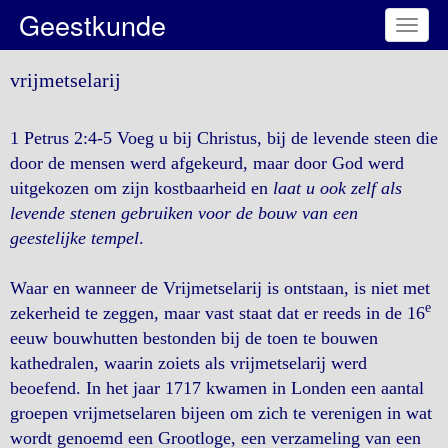
Geestkunde
Toggl
naviga
vrijmetselarij
1 Petrus 2:4-5 Voeg u bij Christus, bij de levende steen die
door de mensen werd afgekeurd, maar door God werd
uitgekozen om zijn kostbaarheid en
laat u ook zelf als
levende stenen gebruiken voor de bouw van een
geestelijke tempel
.
Waar en wanneer de Vrijmetselarij is ontstaan, is niet met
e
zekerheid te zeggen, maar vast staat dat er reeds in de 16
eeuw bouwhutten bestonden bij de toen te bouwen
kathedralen, waarin zoiets als vrijmetselarij werd
beoefend. In het jaar 1717 kwamen in Londen een aantal
groepen vrijmetselaren bijeen om zich te verenigen in wat
wordt genoemd een Grootloge, een verzameling van een