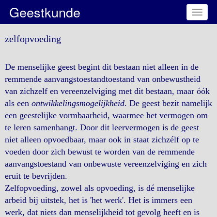
Geestkunde
Toggl
naviga
zelfopvoeding
De menselijke geest begint dit bestaan niet alleen in de
remmende aanvangstoestandtoestand van onbewustheid
van zichzelf en vereenzelviging met dit bestaan, maar óók
als een
ontwikkelingsmogelijkheid
. De geest bezit namelijk
een geestelijke vormbaarheid, waarmee het vermogen om
te leren samenhangt. Door dit leervermogen is de geest
niet alleen opvoedbaar, maar ook in staat zichzélf op te
voeden door zich bewust te worden van de remmende
aanvangstoestand van onbewuste vereenzelviging en zich
eruit te bevrijden.
Zelfopvoeding, zowel als opvoeding, is dé menselijke
arbeid bij uitstek, het is 'het werk'. Het is immers een
werk, dat niets dan menselijkheid tot gevolg heeft en is