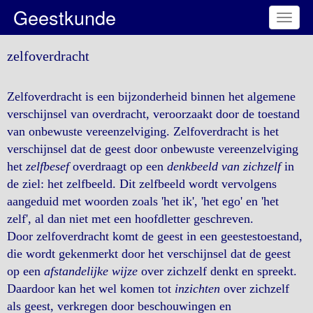
Geestkunde
Toggl
naviga
zelfoverdracht
Zelfoverdracht is een bijzonderheid binnen het algemene
verschijnsel van overdracht, veroorzaakt door de toestand
van onbewuste vereenzelviging. Zelfoverdracht is het
verschijnsel dat de geest door onbewuste vereenzelviging
het
zelfbesef
overdraagt op een
denkbeeld van zichzelf
in
de ziel: het zelfbeeld. Dit zelfbeeld wordt vervolgens
aangeduid met woorden zoals 'het ik', 'het ego' en 'het
zelf', al dan niet met een hoofdletter geschreven.
Door zelfoverdracht komt de geest in een geestestoestand,
die wordt gekenmerkt door het verschijnsel dat de geest
op een
afstandelijke wijze
over zichzelf denkt en spreekt.
Daardoor kan het wel komen tot
inzichten
over zichzelf
als geest, verkregen door beschouwingen en