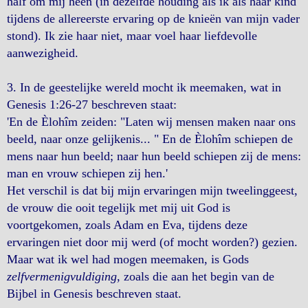
half om mij heen (in dezelfde houding als ik als haar kind
tijdens de allereerste ervaring op de knieën van mijn vader
stond). Ik zie haar niet, maar voel haar liefdevolle
aanwezigheid.
3. In de geestelijke wereld mocht ik meemaken, wat in
Genesis 1:26-27 beschreven staat:
'En de Èlohîm zeiden: "Laten wij mensen maken naar ons
beeld, naar onze gelijkenis... " En de Èlohîm schiepen de
mens naar hun beeld; naar hun beeld schiepen zij de mens:
man en vrouw schiepen zij hen.'
Het verschil is dat bij mijn ervaringen mijn tweelinggeest,
de vrouw die ooit tegelijk met mij uit God is
voortgekomen, zoals Adam en Eva, tijdens deze
ervaringen niet door mij werd (of mocht worden?) gezien.
Maar wat ik wel had mogen meemaken, is Gods
zelfvermenigvuldiging
, zoals die aan het begin van de
Bijbel in Genesis beschreven staat.