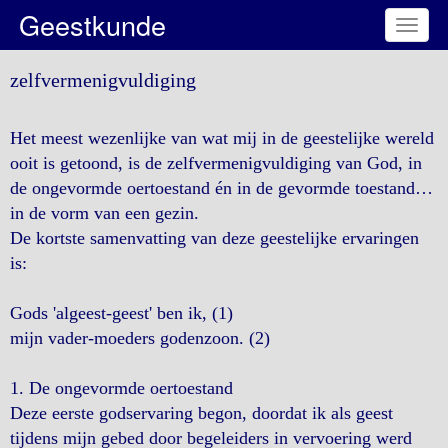
Geestkunde
Toggl
naviga
zelfvermenigvuldiging
Het meest wezenlijke van wat mij in de geestelijke wereld
ooit is getoond, is de zelfvermenigvuldiging van God, in
de ongevormde oertoestand én in de gevormde toestand…
in de vorm van een gezin.
De kortste samenvatting van deze geestelijke ervaringen
is:
Gods 'algeest-geest' ben ik, (1)
mijn vader-moeders godenzoon. (2)
1. De ongevormde oertoestand
Deze eerste godservaring begon, doordat ik als geest
tijdens mijn gebed door begeleiders in vervoering werd