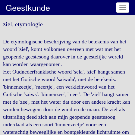
Geestkunde
Toggl
naviga
ziel, etymologie
De etymologische beschrijving van de betekenis van het
woord 'ziel', komt volkomen overeen met wat met het
geopende geestesoog daarover in de geestelijke wereld
kan worden waargenomen.
Het Oudnederfrankische woord 'sela', 'ziel' hangt samen
met het Gotische woord 'saiwala', met de betekenis:
'binnenzeetje', 'meertje', een verkleinwoord van het
Gotische 'saiws': 'binnenzee', 'meer'. De 'ziel' hangt samen
met de 'zee', met het water dat door een andere kracht kan
worden bewogen: door de wind en de maan. De ziel als
uitstraling deed zich aan mijn geopende geestesoog
inderdaad als een soort 'binnenzeetje' voor: een
waterachtig beweeglijke en bontgekleurde lichtruimte om